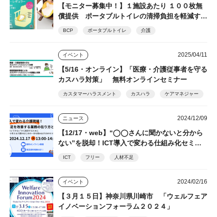
【モニター募集中！】１施設あたり １００枚無
償提供 ポータブルトイレの清掃負担を軽減する
トイレ処理袋「ワンズケアシリーズ」 総合サー
BCP
ポータブルトイレ
介護
ビス
2025/04/11
イベント
【5/16・オンライン】「医療・介護従事者を守る
カスハラ対策」 無料オンラインセミナー
カスタマーハラスメント
カスハラ
ケアマネジャー
2024/12/09
ニュース
【12/17・web】“◯◯さんに聞かないと分から
ない”を脱却！ICT導入で変わる仕組み化セミナ
ー フリー、善光会
ICT
フリー
人材不足
2024/02/16
イベント
【３月１５日】神奈川県川崎市 「ウェルフェア
イノベーションフォーラム２０２４」