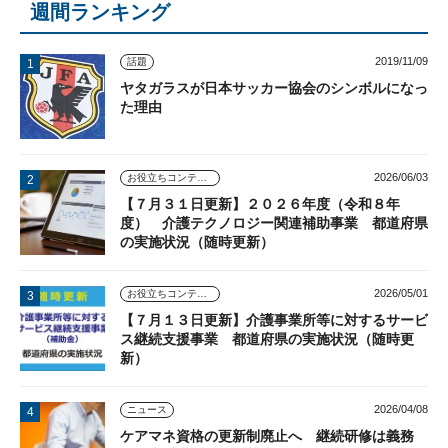
週間ランキング
2019/11/09
話題
ヤタガラスが日本サッカー協会のシンボルになっ
た理由
2026/06/03
お役立ちコンテンツ
【７月３１日更新】２０２６年度（令和８年
度） 介護テクノロジー関連補助事業 都道府県
の実施状況（随時更新）
2026/05/01
お役立ちコンテンツ
【７月１３日更新】介護事業所等に対するサービ
ス継続支援事業 都道府県の実施状況（随時更
新）
2026/04/08
ニュース
ケアマネ資格の更新制廃止へ 継続研修は義務