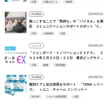
介護
介護ロボット
川崎市
2024/02/15
注目商品
抱っこすることで「気持ち」や「バイタル」を測
定 コミュニケーションサポートロボット「Co
RoMoCo（ころもこ）」 今春発売予定 TPR
TPR
人材確保
介護
2024/01/24
ニュース
「ジェンダード・イノベーションＥＸＰＯ」 ２
０２４年２月２０日～２２日 東京ビッグサイト
で開催
介護
健康
経営課題
2023/07/21
注目商品
個別ケアと自立排泄をサポート 「TENA シリー
ズ」 ＝ユニ・チャーム メンリッケ＝
2023年
シルバー産業新聞
介護