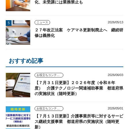
化、未受講には業務禁止も
2026/05/13
ニュース
２７年改正法案 ケアマネ更新制廃止へ 継続研
修は義務化
おすすめ記事
2026/06/03
お役立ちコンテンツ
【７月３１日更新】２０２６年度（令和８年
度） 介護テクノロジー関連補助事業 都道府県
の実施状況（随時更新）
2026/05/01
お役立ちコンテンツ
【７月１３日更新】介護事業所等に対するサービ
ス継続支援事業 都道府県の実施状況（随時更
新）