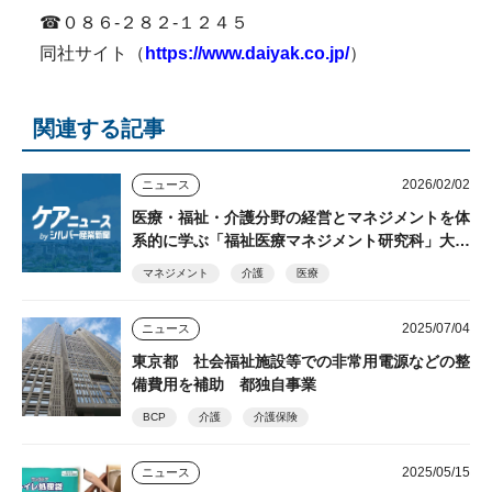
☎０８６-２８２-１２４５
同社サイト（
https://www.daiyak.co.jp/
）
関連する記事
2026/02/02
ニュース
医療・福祉・介護分野の経営とマネジメントを体
系的に学ぶ「福祉医療マネジメント研究科」大学
院生募集 文京学院大学大学院
マネジメント
介護
医療
2025/07/04
ニュース
東京都 社会福祉施設等での非常用電源などの整
備費用を補助 都独自事業
BCP
介護
介護保険
2025/05/15
ニュース