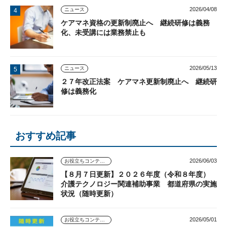
2026/04/08
ニュース
ケアマネ資格の更新制廃止へ 継続研修は義務
化、未受講には業務禁止も
2026/05/13
ニュース
２７年改正法案 ケアマネ更新制廃止へ 継続研
修は義務化
おすすめ記事
2026/06/03
お役立ちコンテンツ
【８月７日更新】２０２６年度（令和８年度）
介護テクノロジー関連補助事業 都道府県の実施
状況（随時更新）
2026/05/01
お役立ちコンテンツ