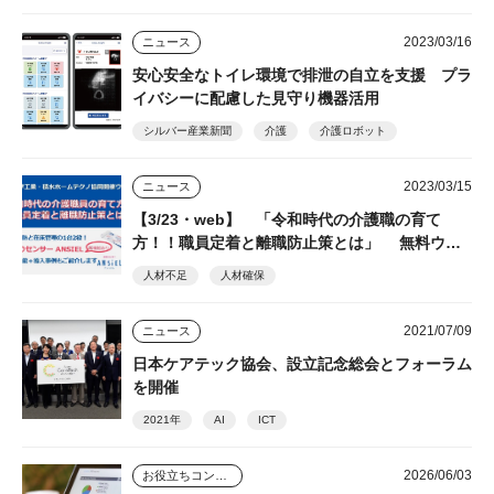
2023/03/16
ニュース
安心安全なトイレ環境で排泄の自立を支援 プラ
イバシーに配慮した見守り機器活用
シルバー産業新聞
介護
介護ロボット
2023/03/15
ニュース
【3/23・web】 「令和時代の介護職の育て
方！！職員定着と離職防止策とは」 無料ウェ
ビナー 見逃し配信申込受付中
人材不足
人材確保
2021/07/09
ニュース
日本ケアテック協会、設立記念総会とフォーラム
を開催
2021年
AI
ICT
2026/06/03
お役立ちコンテンツ