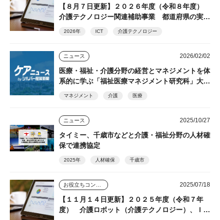
【８月７日更新】２０２６年度（令和８年度）
介護テクノロジー関連補助事業 都道府県の実施
状況（随時更新）
2026年
ICT
介護テクノロジー
2026/02/02
ニュース
医療・福祉・介護分野の経営とマネジメントを体
系的に学ぶ「福祉医療マネジメント研究科」大学
院生募集 文京学院大学大学院
マネジメント
介護
医療
2025/10/27
ニュース
タイミー、千歳市などと介護・福祉分野の人材確
保で連携協定
2025年
人材確保
千歳市
2025/07/18
お役立ちコンテンツ
【１１月１４日更新】２０２５年度（令和７年
度） 介護ロボット（介護テクノロジー）、ＩＣ