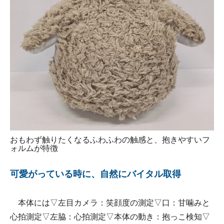
おもわず触りたくなるふわふわの触感と、抱きやすいフ
ォルムが特徴
可愛がっている時に、自然にバイタル取得
本体には▽左目カメラ：笑顔度の測定▽口：甘噛みと
心拍測定▽左脇：心拍測定▽本体の動き：抱っこ検知▽