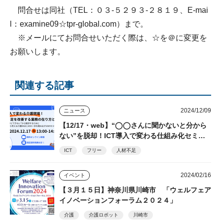
問合せは同社（TEL：０３-５２９３-２８１９、E-mai
l：examine09☆tpr-global.com）まで。
※メールにてお問合せいただく際は、☆を＠に変更を
お願いします。
関連する記事
2024/12/09
ニュース
【12/17・web】“◯◯さんに聞かないと分から
ない”を脱却！ICT導入で変わる仕組み化セミナ
ー フリー、善光会
ICT
フリー
人材不足
2024/02/16
イベント
【３月１５日】神奈川県川崎市 「ウェルフェア
イノベーションフォーラム２０２４」
介護
介護ロボット
川崎市