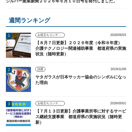
シルバー産業新聞２０２６年６月１０日号を発刊しました。
週間ランキング
2026/06/03
お役立ちコンテンツ
【８月７日更新】２０２６年度（令和８年度）
介護テクノロジー関連補助事業 都道府県の実施
状況（随時更新）
2019/11/09
話題
ヤタガラスが日本サッカー協会のシンボルになっ
た理由
2026/05/01
お役立ちコンテンツ
【７月１３日更新】介護事業所等に対するサービ
ス継続支援事業 都道府県の実施状況（随時更
新）