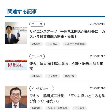
関連する記事
2025/12/15
ニュース
サイエンスアーツ 平岡竜太朗氏が新社長に カ
スハラ対策機能の開発・提供も
2025年
インカム
シルバー産業新聞
2025/11/17
ニュース
楽天、法人向けECに参入、介護・医療用品も充
実
2025年
ビジネス
業務支援
2025/11/10
インタビュー・座談会
ワキタ 脇田貞二社長 「互いに良いところを学
び合っていきたい」
2025年
シルバー産業新聞
ビジネス