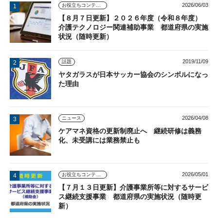
2026/06/03
お役立ちコンテンツ
【８月７日更新】２０２６年度（令和８年度）
介護テクノロジー関連補助事業 都道府県の実施
状況（随時更新）
2019/11/09
話題
ヤタガラスが日本サッカー協会のシンボルになっ
た理由
2026/04/08
ニュース
ケアマネ資格の更新制廃止へ 継続研修は義務
化、未受講には業務禁止も
2026/05/01
お役立ちコンテンツ
【７月１３日更新】介護事業所等に対するサービ
ス継続支援事業 都道府県の実施状況（随時更
新）