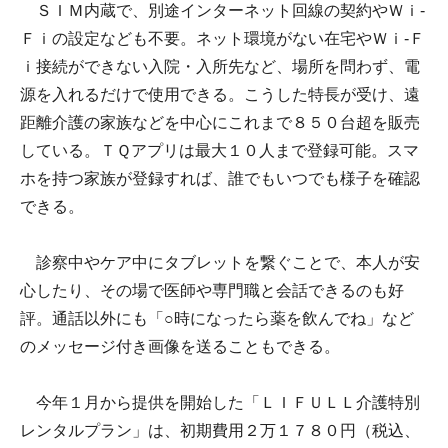
ＳＩＭ内蔵で、別途インターネット回線の契約やＷｉ-
Ｆｉの設定なども不要。ネット環境がない在宅やＷｉ-Ｆ
ｉ接続ができない入院・入所先など、場所を問わず、電
源を入れるだけで使用できる。こうした特長が受け、遠
距離介護の家族などを中心にこれまで８５０台超を販売
している。ＴＱアプリは最大１０人まで登録可能。スマ
ホを持つ家族が登録すれば、誰でもいつでも様子を確認
できる。
診察中やケア中にタブレットを繋ぐことで、本人が安
心したり、その場で医師や専門職と会話できるのも好
評。通話以外にも「○時になったら薬を飲んでね」など
のメッセージ付き画像を送ることもできる。
今年１月から提供を開始した「ＬＩＦＵＬＬ介護特別
レンタルプラン」は、初期費用２万１７８０円（税込、