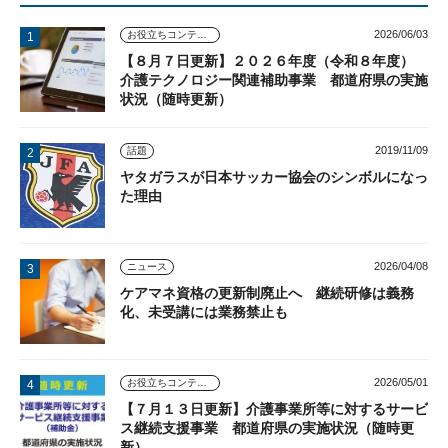
2026/06/03
お役立ちコンテンツ
【８月７日更新】２０２６年度（令和８年度）
介護テクノロジー関連補助事業 都道府県の実施
状況（随時更新）
2019/11/09
話題
ヤタガラスが日本サッカー協会のシンボルになっ
た理由
2026/04/08
ニュース
ケアマネ資格の更新制廃止へ 継続研修は義務
化、未受講には業務禁止も
2026/05/01
お役立ちコンテンツ
【７月１３日更新】介護事業所等に対するサービ
ス継続支援事業 都道府県の実施状況（随時更
新）