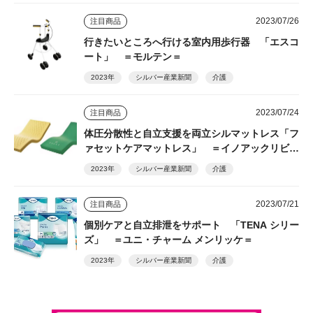
2023/07/26
注目商品
行きたいところへ行ける室内用歩行器 「エスコ
ート」 ＝モルテン＝
2023年
シルバー産業新聞
介護
2023/07/24
注目商品
体圧分散性と自立支援を両立シルマットレス「フ
ァセットケアマットレス」 ＝イノアックリビン
グ＝
2023年
シルバー産業新聞
介護
2023/07/21
注目商品
個別ケアと自立排泄をサポート 「TENA シリー
ズ」 ＝ユニ・チャーム メンリッケ＝
2023年
シルバー産業新聞
介護