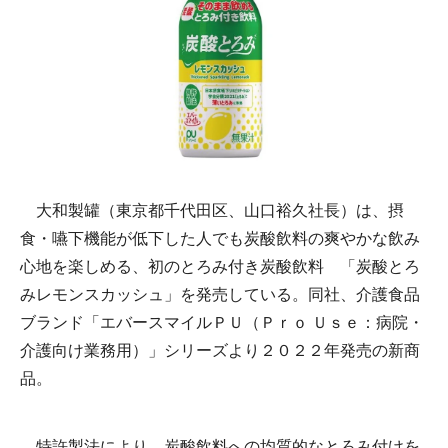
大和製罐（東京都千代田区、山口裕久社長）は、摂
食・嚥下機能が低下した人でも炭酸飲料の爽やかな飲み
心地を楽しめる、初のとろみ付き炭酸飲料 「炭酸とろ
みレモンスカッシュ」を発売している。同社、介護食品
ブランド「エバースマイルＰＵ（Ｐｒｏ Ｕｓｅ：病院・
介護向け業務用）」シリーズより２０２２年発売の新商
品。
特許製法により、炭酸飲料への均質的なとろみ付けを