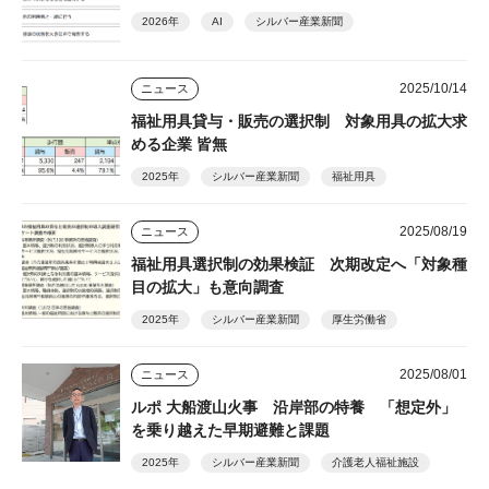
2026年
AI
シルバー産業新聞
2025/10/14
ニュース
福祉用具貸与・販売の選択制 対象用具の拡大求
める企業 皆無
2025年
シルバー産業新聞
福祉用具
2025/08/19
ニュース
福祉用具選択制の効果検証 次期改定へ「対象種
目の拡大」も意向調査
2025年
シルバー産業新聞
厚生労働省
2025/08/01
ニュース
ルポ 大船渡山火事 沿岸部の特養 「想定外」
を乗り越えた早期避難と課題
2025年
シルバー産業新聞
介護老人福祉施設