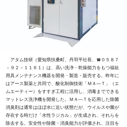
アタム技研（愛知県扶桑町、丹羽平社長、☎０５８７
－９２－１１６１）は、高い洗浄・乾燥能力をもつ福祉
用具メンテナンス機器を開発・製造・販売する。昨年に
はアース製薬と共同で、酸化制御技術「ＭＡ―Ｔ」（エ
ムエーティー）をすすぎ工程に活用し、消毒までできる
マットレス洗浄機を開発した。ＭＡ―Ｔを応用した除菌
消臭剤は通常はほぼ水に近い状態だが、ウイルスや菌が
存在する時だけ「水性ラジカル」が生成され、それらを
除去する。安全性や除菌・消臭能力が評価され、注目を