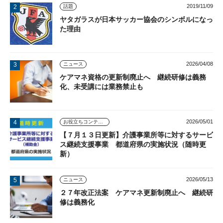
2019/11/09
話題
ヤタガラスが日本サッカー協会のシンボルになっ
た理由
2026/04/08
ニュース
ケアマネ資格の更新制廃止へ 継続研修は義務
化、未受講には業務禁止も
2026/05/01
お役立ちコンテンツ
【７月１３日更新】介護事業所等に対するサービ
ス継続支援事業 都道府県の実施状況（随時更
新）
2026/05/13
ニュース
２７年改正法案 ケアマネ更新制廃止へ 継続研
修は義務化