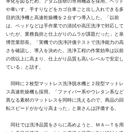
率化を図るため、アタム技研の専用機器を採用。ベッド
や車いす、手すりなどをカゴ台車ごと出し入れできる多
目的洗浄機と高速乾燥機を２台ずつ導入した。「以前
は、ベッドなどは手作業での清拭や高圧洗浄で対応して
いたが、業務負担と仕上がりのムラが課題だった」と泉
博営業部長。「実機での洗浄評価テストで洗浄能力の高
さを確認し、導入を決めた。洗浄工程の作業効率は以前
の倍以上に高まり、仕上がり品質も高いレベルで安定し
ている」と話す。
同時に２枚型マットレス洗浄脱水機と２段型マットレ
ス高速乾燥機も採用。「ファイバー系やウレタン系など
異なる素材のマットレスを同時に洗えるので、商品の回
転スピードがかなり高まった」と泉さんは評価する。
同社では洗浄品質をさらに高めようと、ＭＡ―Ｔを用