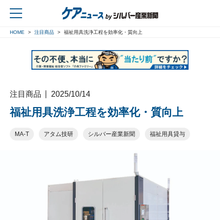
HOME
注目商品
福祉用具洗浄工程を効率化・質向上
戻る
注目商品
2025/10/14
福祉用具洗浄工程を効率化・質向上
MA-T
アタム技研
シルバー産業新聞
福祉用具貸与