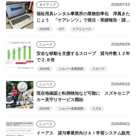
2026/07/15
タイアップ
福祉用具レンタル事業所の業務効率化 淳風きた
じょう 「ケアレンツ」で発注・実績報告・請求
を一元化
2026年
ICT
ケアニュース
2026/06/29
ニュース
安全な移動を支援するスロープ 貸与件数１２年
で２.８倍
2026年
シルバー産業新聞
スロープ
2026/05/10
ニュース
現在地確認と転倒検知など可能に スズキセニア
カー見守りサービス開始
2026年
シルバー産業新聞
スズキ
2026/04/21
ニュース
イーアス 貸与事業所向けＡＩ学習システム販売