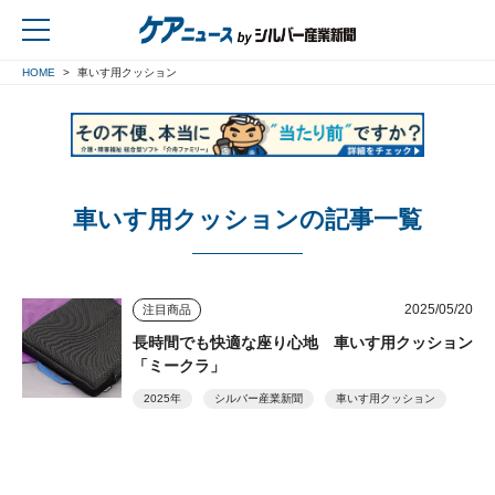
HOME
車いす用クッション
戻る
車いす用クッションの記事一覧
2025/05/20
注目商品
長時間でも快適な座り心地 車いす用クッション
「ミークラ」
2025年
シルバー産業新聞
車いす用クッション