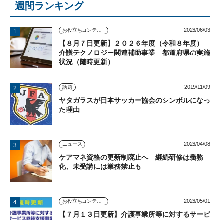
週間ランキング
2026/06/03
お役立ちコンテンツ
【８月７日更新】２０２６年度（令和８年度）
介護テクノロジー関連補助事業 都道府県の実施
状況（随時更新）
2019/11/09
話題
ヤタガラスが日本サッカー協会のシンボルになっ
た理由
2026/04/08
ニュース
ケアマネ資格の更新制廃止へ 継続研修は義務
化、未受講には業務禁止も
2026/05/01
お役立ちコンテンツ
【７月１３日更新】介護事業所等に対するサービ