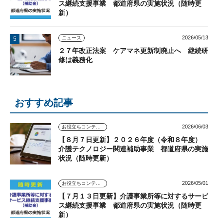
ス継続支援事業 都道府県の実施状況（随時更
新）
2026/05/13
ニュース
２７年改正法案 ケアマネ更新制廃止へ 継続研
修は義務化
おすすめ記事
2026/06/03
お役立ちコンテンツ
【８月７日更新】２０２６年度（令和８年度）
介護テクノロジー関連補助事業 都道府県の実施
状況（随時更新）
2026/05/01
お役立ちコンテンツ
【７月１３日更新】介護事業所等に対するサービ
ス継続支援事業 都道府県の実施状況（随時更
新）