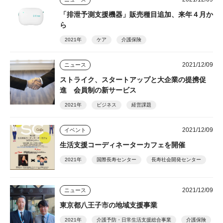
「排泄予測支援機器」販売種目追加、来年４月か
ら
2021年
ケア
介護保険
2021/12/09
ニュース
ストライク、スタートアップと大企業の提携促
進 会員制の新サービス
2021年
ビジネス
経営課題
2021/12/09
イベント
生活支援コーディネーターカフェを開催
2021年
国際長寿センター
長寿社会開発センター
2021/12/09
ニュース
東京都八王子市の地域支援事業
2021年
介護予防・日常生活支援総合事業
介護保険