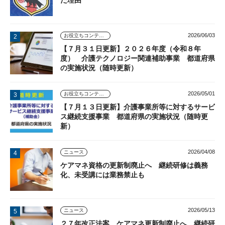
た理由
2026/06/03
お役立ちコンテンツ
【７月３１日更新】２０２６年度（令和８年
度） 介護テクノロジー関連補助事業 都道府県
の実施状況（随時更新）
2026/05/01
お役立ちコンテンツ
【７月１３日更新】介護事業所等に対するサービ
ス継続支援事業 都道府県の実施状況（随時更
新）
2026/04/08
ニュース
ケアマネ資格の更新制廃止へ 継続研修は義務
化、未受講には業務禁止も
2026/05/13
ニュース
２７年改正法案 ケアマネ更新制廃止へ 継続研