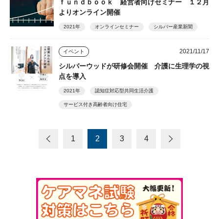
ｆｕｎｄｂｏｏｋ 経営者向けセミナー １２月
よりオンライン開催
2021年
オンラインセミナー
シルバー産業新聞
2021/11/17
イベント
シルバーウッドが研修会開催 介護に生理学の視
点を導入
2021年
認知症対応型共同生活介護
サービス付き高齢者向け住宅
1
2
3
4