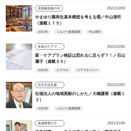
2021/12/03
現場最前線の今
やまゆり園再生基本構想を考える⑯／中山清司
（連載１７５）
2021年
シルバー産業新聞
中山清司
2021/12/02
未来のケアマネジャー
新・ケアプラン検証は恐れるに足らず？！／石山
麗子（連載３５）
2021年
ケアマネ
ケアマネジャー
2021/12/01
自立生活支援とケアマネジメントの考え方
社福法人の地域貢献のしかた／大橋謙策（連載１
２）
2021年
シルバー産業新聞
2021/11/30
発達障害の子ども４人を育てた母