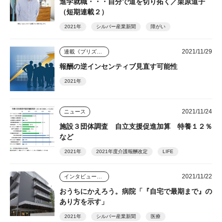
進学就職・・・自分で道を切り拓く／栗原道子
（短期連載２）
2021年
シルバー産業新聞
障がい
2021/11/29
連載《プリズム》
報酬の逆インセンティブ見直す可能性
2021年
2021/11/24
ニュース
施設３団体調査 自立支援促進加算 特養１２％
など
2021年
2021年度介護報酬改定
LIFE
2021/11/22
インタビュー・座談会
おうちにかえろう。病院「『自宅で最期まで』の
あり方を示す」
2021年
シルバー産業新聞
医療