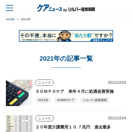
HOME
2021年
戻る
2021年の記事一覧
2021/12/15
ニュース
ＳＯＭＰＯケア 来年４月に処遇改善実施
2021年
SOMPOケア
シルバー産業新聞
2021/12/14
ニュース
２０年度介護費用１０.７兆円 過去最多