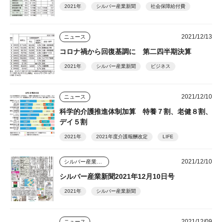
2021年
シルバー産業新聞
社会保障給付費
2021/12/13
ニュース
コロナ禍から回復基調に 第二四半期決算
2021年
シルバー産業新聞
ビジネス
2021/12/10
ニュース
科学的介護推進体制加算 特養７割、老健８割、
デイ５割
2021年
2021年度介護報酬改定
LIFE
2021/12/10
シルバー産業新聞
シルバー産業新聞2021年12月10日号
2021年
シルバー産業新聞
2021/12/09
ニュース