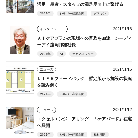
活用 患者・スタッフの満足度向上に繋げる
2021年
シルバー産業新聞
ダスキン
2021/11/16
インタビュー・座談会
ＡＩケアプランの現場への普及を加速 シーディ
ーアイ濵岡邦雅社長
2021年
AI
ケアマネジャー
2021/11/15
ニュース
ＬＩＦＥフィードバック 暫定版から施設の状況
を読み解く
2021年
シルバー産業新聞
2021/11/12
ニュース
エクセルエンジニアリング 「ケアバード」在宅
へ展開
2021年
シルバー産業新聞
福祉用具