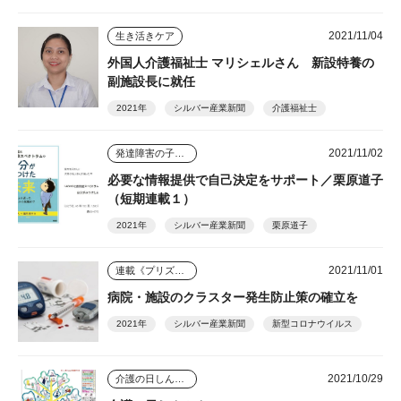
2021/11/04
生き活きケア
外国人介護福祉士 マリシェルさん 新設特養の
副施設長に就任
2021年
シルバー産業新聞
介護福祉士
2021/11/02
発達障害の子ども４人を育てた母
必要な情報提供で自己決定をサポート／栗原道子
（短期連載１）
2021年
シルバー産業新聞
栗原道子
2021/11/01
連載《プリズム》
病院・施設のクラスター発生防止策の確立を
2021年
シルバー産業新聞
新型コロナウイルス
2021/10/29
介護の日しんぶん