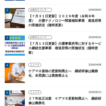
2026/06/03
お役立ちコンテンツ
【７月３１日更新】２０２６年度（令和８年
度） 介護テクノロジー関連補助事業 都道府県
の実施状況（随時更新）
2026/05/01
お役立ちコンテンツ
【７月１３日更新】介護事業所等に対するサービ
ス継続支援事業 都道府県の実施状況（随時更
新）
2026/04/08
ニュース
ケアマネ資格の更新制廃止へ 継続研修は義務
化、未受講には業務禁止も
2026/05/13
ニュース
２７年改正法案 ケアマネ更新制廃止へ 継続研
修は義務化