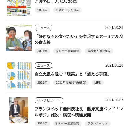
介護の日しんぶん 2021
2021年
介護の日しんぶん
2021/10/29
ニュース
「好きなもの食べたい」を実現するターミナル期
の食支援
2021年
シルバー産業新聞
介護老人福祉施設
2021/10/28
ニュース
自立支援を阻む「現実」と「超える手段」
2021年
2021年度介護報酬改定
LIFE
2021/10/27
インタビュー・座談会
フランスベッド池田茂社長 離床支援ベッド「マ
ルポジ」施設・病院へ積極展開
2021年
シルバー産業新聞
フランスベッド