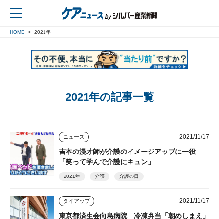
HOME
2021年
戻る
2021年の記事一覧
2021/11/17
ニュース
吉本の漫才師が介護のイメージアップに一役
「笑って学んで介護にキュン」
2021年
介護
介護の日
2021/11/17
タイアップ
東京都済生会向島病院 冷凍弁当「朝めしまえ」