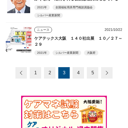
2021年
全国福祉用具専門相談員協会
シルバー産業新聞
2021/10/22
ニュース
ケアテックス大阪 １４０社出展 １０／２７～
２９
2021年
シルバー産業新聞
大阪府
1
2
3
4
5