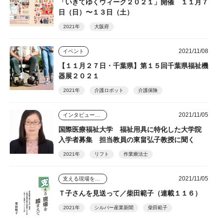
「いきてゆくウィーク２０２１」開催 １１月７
日（日）〜１３日（土）
2021年
大阪府
2021/11/08
イベント
【１１月２７日・千葉県】第１５回千葉県福祉機
器展２０２１
2021年
介護ロボット
介護保険
2021/11/05
インタビュー・座談会
国際医療福祉大学 福祉用具に特化した大学院
入学者募集 担当教員の東畠弘子教授に聞く
2021年
リフト
作業療法士
2021/11/05
支える現場を踏まえて
Ｔ子さんを見送って／柴田範子（連載１１６）
2021年
シルバー産業新聞
柴田範子