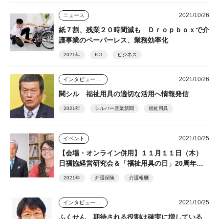
2021/10/26
ニュース
紙７割、残業２０時間減も Ｄｒｏｐｂｏｘで介
護事業のペーパーレス、業務効率化
2021年
ICT
ビジネス
2021/10/26
インタビュー・座談会
関シル 福祉用具の適切な活用へ情報発信
2021年
シルバー産業新聞
福祉用具
2021/10/25
イベント
【会場・オンライン併用】１１月１１日（木）
日福協経営研究会＆「福祉用具の日」20周年式
典
2021年
介護保険
介護報酬
2021/10/25
インタビュー・座談会
ふくせん 期待される役割は確実に増している