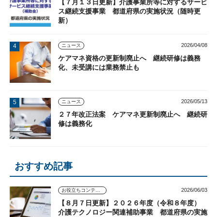
【７月１３日更新】介護事業所等に対するサービ
ス継続支援事業 都道府県の実施状況（随時更
新）
2026/04/08
ニュース
ケアマネ資格の更新制廃止へ 継続研修は義務
化、未受講には業務禁止も
2026/05/13
ニュース
２７年改正法案 ケアマネ更新制廃止へ 継続研
修は義務化
おすすめ記事
2026/06/03
お役立ちコンテンツ
【８月７日更新】２０２６年度（令和８年度）
介護テクノロジー関連補助事業 都道府県の実施