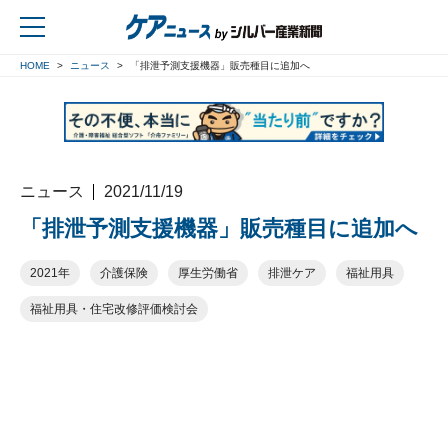
HOME
ニュース
「排泄予測支援機器」販売種目に追加へ
戻る
ニュース
2021/11/19
「排泄予測支援機器」販売種目に追加へ
2021年
介護保険
厚生労働省
排泄ケア
福祉用具
福祉用具・住宅改修評価検討会