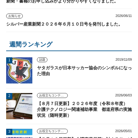
新聞・書籍のお申し込みがより分かりやすくなりました。
2026/06/11
お知らせ
シルバー産業新聞２０２６年６月１０日号を発刊しました。
週間ランキング
2019/11/09
話題
ヤタガラスが日本サッカー協会のシンボルになっ
た理由
2026/06/03
お役立ちコンテンツ
【８月７日更新】２０２６年度（令和８年度）
介護テクノロジー関連補助事業 都道府県の実施
状況（随時更新）
2026/05/01
お役立ちコンテンツ