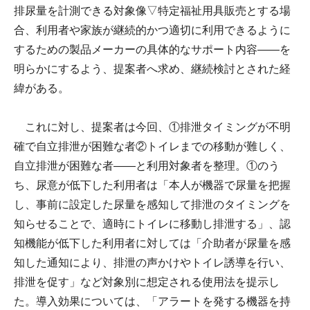
排尿量を計測できる対象像▽特定福祉用具販売とする場
合、利用者や家族が継続的かつ適切に利用できるように
するための製品メーカーの具体的なサポート内容――を
明らかにするよう、提案者へ求め、継続検討とされた経
緯がある。
これに対し、提案者は今回、①排泄タイミングが不明
確で自立排泄が困難な者②トイレまでの移動が難しく、
自立排泄が困難な者――と利用対象者を整理。①のう
ち、尿意が低下した利用者は「本人が機器で尿量を把握
し、事前に設定した尿量を感知して排泄のタイミングを
知らせることで、適時にトイレに移動し排泄する」、認
知機能が低下した利用者に対しては「介助者が尿量を感
知した通知により、排泄の声かけやトイレ誘導を行い、
排泄を促す」など対象別に想定される使用法を提示し
た。導入効果については、「アラートを発する機器を持