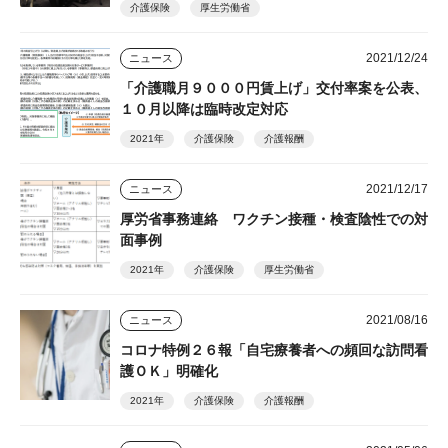
介護保険
厚生労働省
2021/12/24
ニュース
「介護職月９０００円賃上げ」交付率案を公表、
１０月以降は臨時改定対応
2021年
介護保険
介護報酬
2021/12/17
ニュース
厚労省事務連絡 ワクチン接種・検査陰性での対
面事例
2021年
介護保険
厚生労働省
2021/08/16
ニュース
コロナ特例２６報「自宅療養者への頻回な訪問看
護ＯＫ」明確化
2021年
介護保険
介護報酬