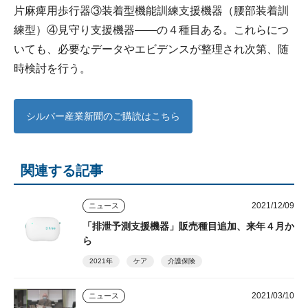
片麻痺用歩行器③装着型機能訓練支援機器（腰部装着訓
練型）④見守り支援機器――の４種目ある。これらにつ
いても、必要なデータやエビデンスが整理され次第、随
時検討を行う。
シルバー産業新聞のご購読はこちら
関連する記事
2021/12/09
ニュース
「排泄予測支援機器」販売種目追加、来年４月か
ら
2021年
ケア
介護保険
2021/03/10
ニュース