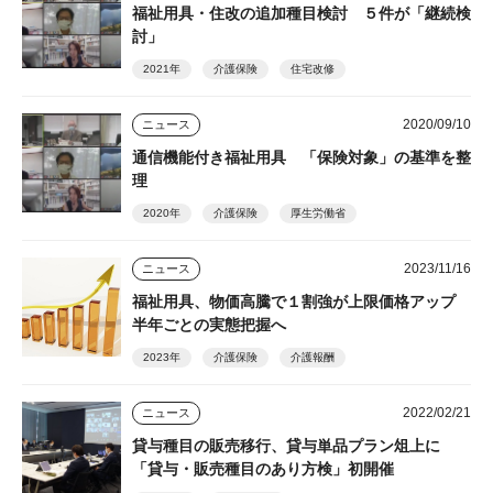
福祉用具・住改の追加種目検討 ５件が「継続検
討」
2021年
介護保険
住宅改修
2020/09/10
ニュース
通信機能付き福祉用具 「保険対象」の基準を整
理
2020年
介護保険
厚生労働省
2023/11/16
ニュース
福祉用具、物価高騰で１割強が上限価格アップ
半年ごとの実態把握へ
2023年
介護保険
介護報酬
2022/02/21
ニュース
貸与種目の販売移行、貸与単品プラン俎上に
「貸与・販売種目のあり方検」初開催