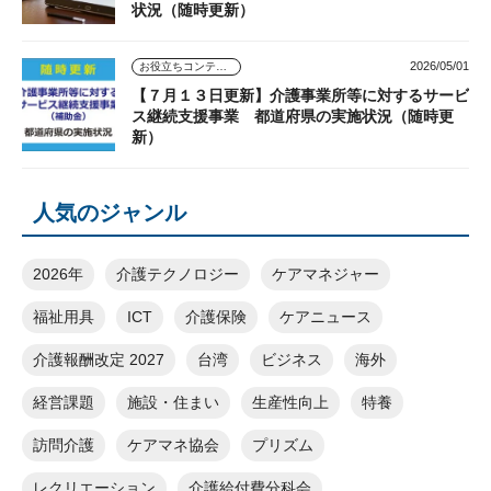
状況（随時更新）
2026/05/01
お役立ちコンテンツ
【７月１３日更新】介護事業所等に対するサービ
ス継続支援事業 都道府県の実施状況（随時更
新）
人気のジャンル
2026年
介護テクノロジー
ケアマネジャー
福祉用具
ICT
介護保険
ケアニュース
介護報酬改定 2027
台湾
ビジネス
海外
経営課題
施設・住まい
生産性向上
特養
訪問介護
ケアマネ協会
プリズム
レクリエーション
介護給付費分科会