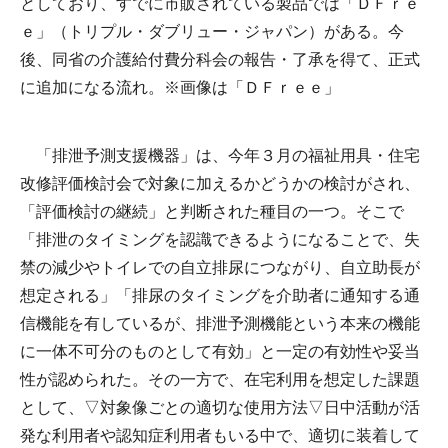
としており、すでに市販されている製品では「ＤＦｒｅ
ｅ」（トリプル・ダブリュー・ジャパン）がある。今
後、同省の介護給付費分科会の報告・了承を得て、正式
に追加になる流れ。※画像は「ＤＦｒｅｅ」
「排泄予測支援機器」は、今年３月の福祉用具・住宅
改修評価検討会で対象に加えるかどうかの検討がされ、
「評価検討の継続」と判断された種目の一つ。そこで
「排泄のタイミングを認識できるようになることで、失
禁の減少やトイレでの自立排尿につながり、自立助長が
想定される」「排尿のタイミングを介助者に通知する通
信機能を有しているが、排泄予測機能という本来の機能
に一体不可分のものとして有効」と一定の有効性や妥当
性が認められた。その一方で、在宅利用を想定した課題
として、▽対象像ごとの適切な使用方法▽日中活動が活
発な利用者や認知症利用者もいる中で、適切に装着して