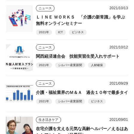
2021/10/13
ニュース
ＬＩＮＥ ＷＯＲＫＳ 「介護の新常識」を学ぶ
無料オンラインセミナー
2021年
ICT
ビジネス
2021/10/12
ニュース
関西経済連合会 技能実習生受入れサポート
2021年
シルバー産業新聞
人材確保
2021/09/29
ニュース
介護・福祉業界のＭ＆Ａ 過去１０年で最多タイ
2021年
シルバー産業新聞
ビジネス
2021/09/01
生き活きケア
在宅介護を支える元気な高齢ヘルパー／えるはあ