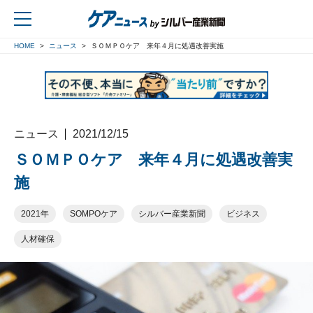
HOME
ニュース
ＳＯＭＰＯケア 来年４月に処遇改善実施
戻る
ニュース
2021/12/15
ＳＯＭＰＯケア 来年４月に処遇改善実
施
2021年
SOMPOケア
シルバー産業新聞
ビジネス
人材確保