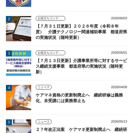
2026/06/03
お役立ちコンテンツ
【７月３１日更新】２０２６年度（令和８年
度） 介護テクノロジー関連補助事業 都道府県
の実施状況（随時更新）
2026/05/01
お役立ちコンテンツ
【７月１３日更新】介護事業所等に対するサービ
ス継続支援事業 都道府県の実施状況（随時更
新）
2026/04/08
ニュース
ケアマネ資格の更新制廃止へ 継続研修は義務
化、未受講には業務禁止も
2026/05/13
ニュース
２７年改正法案 ケアマネ更新制廃止へ 継続研