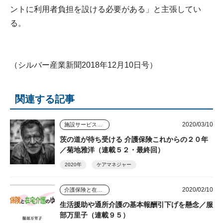
ントに利用者負担を設ける必要がある」と主張してい
る。
（シルバー産業新聞2018年12月10日号）
関連する記事
2020/03/10
施設サービスはどう変わっていくのか
茨の道が待ち受ける 介護保険これからの２０年
／菊地雅洋（連載５２・最終回）
2020年
ケアマネジャー
2020/02/10
介護保険と在宅介護のゆくえ
生活援助や通所介護の基本報酬引下げを懸念／服
部万里子（連載９５）