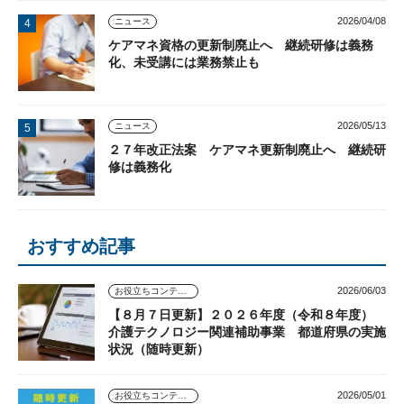
2026/04/08
ニュース
ケアマネ資格の更新制廃止へ 継続研修は義務
化、未受講には業務禁止も
2026/05/13
ニュース
２７年改正法案 ケアマネ更新制廃止へ 継続研
修は義務化
おすすめ記事
2026/06/03
お役立ちコンテンツ
【８月７日更新】２０２６年度（令和８年度）
介護テクノロジー関連補助事業 都道府県の実施
状況（随時更新）
2026/05/01
お役立ちコンテンツ