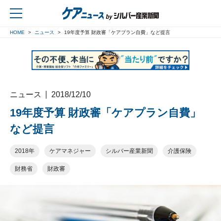
HOME
ニュース
19年度予算 財政審「ケアプラン自費」など提言
戻る
ニュース
2018/12/10
19年度予算 財政審「ケアプラン自費」
など提言
2018年
ケアマネジャー
シルバー産業新聞
介護保険
財務省
財政審