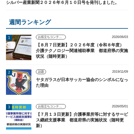
シルバー産業新聞２０２６年６月１０日号を発刊しました。
週間ランキング
2026/06/03
お役立ちコンテンツ
【８月７日更新】２０２６年度（令和８年度）
介護テクノロジー関連補助事業 都道府県の実施
状況（随時更新）
2019/11/09
話題
ヤタガラスが日本サッカー協会のシンボルになっ
た理由
2026/05/01
お役立ちコンテンツ
【７月１３日更新】介護事業所等に対するサービ
ス継続支援事業 都道府県の実施状況（随時更
新）