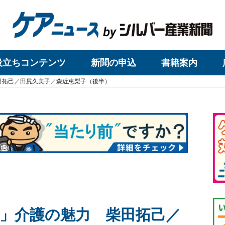
役立ちコンテンツ
新聞の申込
書籍案内
田拓己／田尻久美子／森近恵梨子（後半）
」介護の魅力 柴田拓己／