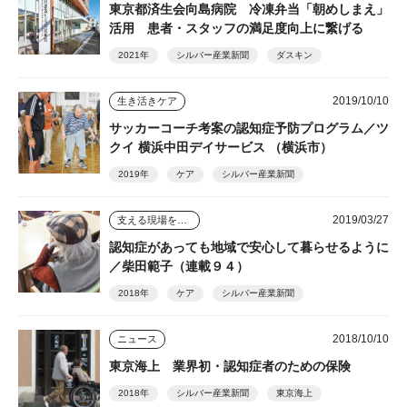
東京都済生会向島病院 冷凍弁当「朝めしまえ」
活用 患者・スタッフの満足度向上に繋げる
2021年
シルバー産業新聞
ダスキン
2019/10/10
生き活きケア
サッカーコーチ考案の認知症予防プログラム／ツ
クイ 横浜中田デイサービス （横浜市）
2019年
ケア
シルバー産業新聞
2019/03/27
支える現場を踏まえて
認知症があっても地域で安心して暮らせるように
／柴田範子（連載９４）
2018年
ケア
シルバー産業新聞
2018/10/10
ニュース
東京海上 業界初・認知症者のための保険
2018年
シルバー産業新聞
東京海上