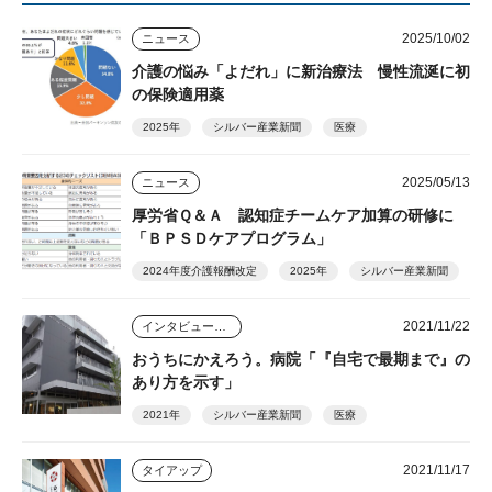
2025/10/02
ニュース
介護の悩み「よだれ」に新治療法 慢性流涎に初
の保険適用薬
2025年
シルバー産業新聞
医療
2025/05/13
ニュース
厚労省Ｑ＆Ａ 認知症チームケア加算の研修に
「ＢＰＳＤケアプログラム」
2024年度介護報酬改定
2025年
シルバー産業新聞
2021/11/22
インタビュー・座談会
おうちにかえろう。病院「『自宅で最期まで』の
あり方を示す」
2021年
シルバー産業新聞
医療
2021/11/17
タイアップ