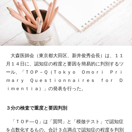
大森医師会（東京都大田区、新井俊秀会長）は、１１
月１４日に、認知症の程度と要因を簡易的に判別するツ
ール、「ＴＯＰ－Ｑ（Ｔｏｋｙｏ Ｏｍｏｒｉ Ｐｒｉ
ｍａｒｙ Ｑｕｅｓｔｉｏｎｎａｉｒｅｓ ｆｏｒ Ｄ
ｉｍｅｎｔｉａ）」の発表を行った。
３分の検査で重度と要因判別
「ＴＯＰ―Ｑ」は「質問」と「模倣テスト」で認知症
を点数化するもの。合計３点満点で認知症の程度を判別