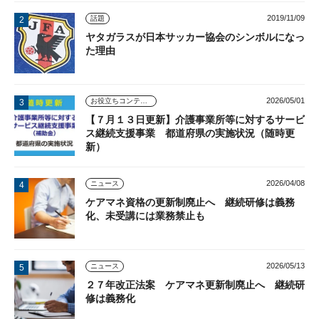
2019/11/09
話題
ヤタガラスが日本サッカー協会のシンボルになっ
た理由
2026/05/01
お役立ちコンテンツ
【７月１３日更新】介護事業所等に対するサービ
ス継続支援事業 都道府県の実施状況（随時更
新）
2026/04/08
ニュース
ケアマネ資格の更新制廃止へ 継続研修は義務
化、未受講には業務禁止も
2026/05/13
ニュース
２７年改正法案 ケアマネ更新制廃止へ 継続研
修は義務化