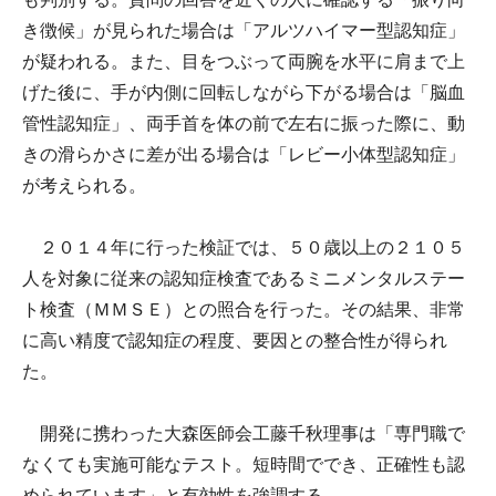
き徴候」が見られた場合は「アルツハイマー型認知症」
が疑われる。また、目をつぶって両腕を水平に肩まで上
げた後に、手が内側に回転しながら下がる場合は「脳血
管性認知症」、両手首を体の前で左右に振った際に、動
きの滑らかさに差が出る場合は「レビー小体型認知症」
が考えられる。
２０１４年に行った検証では、５０歳以上の２１０５
人を対象に従来の認知症検査であるミニメンタルステー
ト検査（ＭＭＳＥ）との照合を行った。その結果、非常
に高い精度で認知症の程度、要因との整合性が得られ
た。
開発に携わった大森医師会工藤千秋理事は「専門職で
なくても実施可能なテスト。短時間ででき、正確性も認
められています」と有効性を強調する。