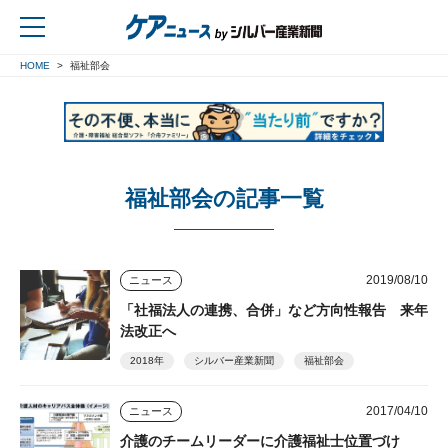
HOME
福祉部会
戻る
福祉部会の記事一覧
2019/08/10
ニュース
「社福法人の連携、合併」など方向性報告 来年
法改正へ
2018年
シルバー産業新聞
福祉部会
2017/04/10
ニュース
介護のチームリーダーに介護福祉士位置づけ