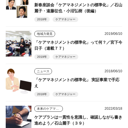
新春座談会「ケアマネジメントの標準化」／石山
麗子・遠藤征也・小沼弘樹（後編）
2018年
ケアマネジャー
2019/06/10
地域力発見
「ケアマネジメントの標準化」って何？／宮下今
日子（連載７７）
2019年
ケアマネジャー
2018/06/10
ニュース
「ケアマネジメントの標準化」 実証事業で手応
え
2018年
ケアマネジャー
2022/03/18
未来のケアマネジャー
ケアプランは一貫性を意識し、確認しながら書き
進めよう／石山麗子（３９）