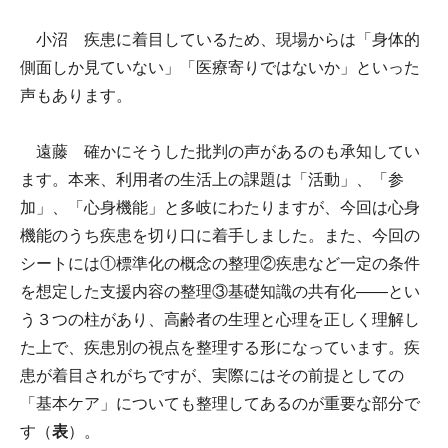
小沼 疾患に着目しているため、現場からは「身体的
側面しか見ていない」「医療寄りではないか」といった
声もあります。
遠藤 確かにそうした批判の声があるのも承知してい
ます。本来、利用者の生活上の課題は「活動」、「参
加」、「心身機能」と多岐にわたりますが、今回は心身
機能のうち疾患を切り口に着手しました。また、今回の
シートには①標準化の概念の整理②疾患など一定の条件
を想定した支援内容の整理③基礎知識の共有化――とい
う３つの柱があり、高齢者の生理と心理を正しく理解し
た上で、疾患別の視点を整理する形になっています。疾
患が着目されがちですが、実際にはその前提としての
「基本ケア」についても整理してあるのが重要な部分で
す（
表
）。