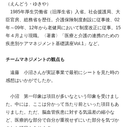
（えんどう・ゆきや）
1985年厚生労働省（旧厚生省）入省。社会援護局、大
臣官房、総務省を歴任。介護保険制度創設に従事後、02
年～09年、12年から老健局において制度改正に従事。15
年４月より現職。〈著書〉「医療と介護の連携のための
疾患別ケアマネジメント基礎講座Vol.1」など。
チームマネジメントの観点も
遠藤 小沼さんが実証事業で最初にシートを見た時の
感想はいかがでしたか。
小沼 第一印象は項目が多いなという印象を受けまし
た。中には、ここは分かって当たり前といった項目もあ
りました。ただ、脳血管疾患に対する気温差の縮小な
ど、医療的な部分で自分が重視せずにいた部分を気づか