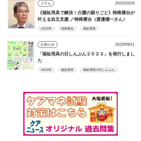
2023/10/20
コラム
《福祉用具で解決！介護の困りごと》特殊寝台が
叶える自立支援 ／特殊寝台（渡邉愼一さん）
2023年
特殊寝台
福祉用具
2023/09/21
お知らせ
「福祉用具の日しんぶん２０２３」を発行しまし
た
2023年
福祉用具
福祉用具の日しんぶん