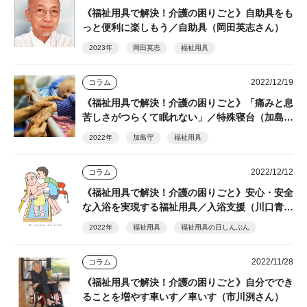
《福祉用具で解決！介護の困りごと》自助具をも
っと便利に楽しもう／自助具（岡田英志さん）
2023年
岡田英志
福祉用具
2022/12/19
コラム
《福祉用具で解決！介護の困りごと》「痛みと息
苦しさがつらくて眠れない」／特殊寝台（加島守
さん）
2022年
加島守
福祉用具
2022/12/12
コラム
《福祉用具で解決！介護の困りごと》安心・安全
な入浴を実現する福祉用具／入浴支援（川口青児
さん）
2022年
福祉用具
福祉用具の日しんぶん
2022/11/28
コラム
《福祉用具で解決！介護の困りごと》自分ででき
ることを増やす車いす／車いす（市川洌さん）