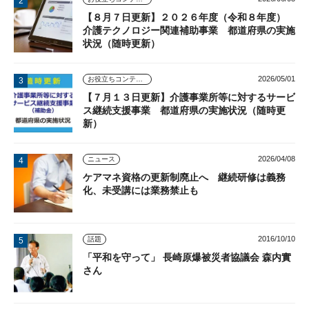
【８月７日更新】２０２６年度（令和８年度）
介護テクノロジー関連補助事業 都道府県の実施
状況（随時更新）
2026/05/01
お役立ちコンテンツ
【７月１３日更新】介護事業所等に対するサービ
ス継続支援事業 都道府県の実施状況（随時更
新）
2026/04/08
ニュース
ケアマネ資格の更新制廃止へ 継続研修は義務
化、未受講には業務禁止も
2016/10/10
話題
「平和を守って」 長崎原爆被災者協議会 森内實
さん