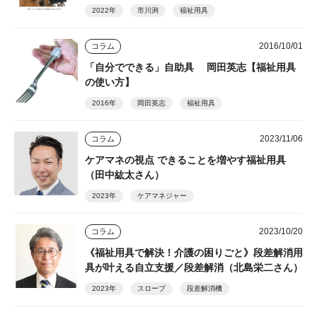
2022年
市川洌
福祉用具
2016/10/01
コラム
「自分でできる」自助具 岡田英志【福祉用具
の使い方】
2016年
岡田英志
福祉用具
2023/11/06
コラム
ケアマネの視点 できることを増やす福祉用具
（田中紘太さん）
2023年
ケアマネジャー
2023/10/20
コラム
《福祉用具で解決！介護の困りごと》段差解消用
具が叶える自立支援／段差解消（北島栄二さん）
2023年
スロープ
段差解消機