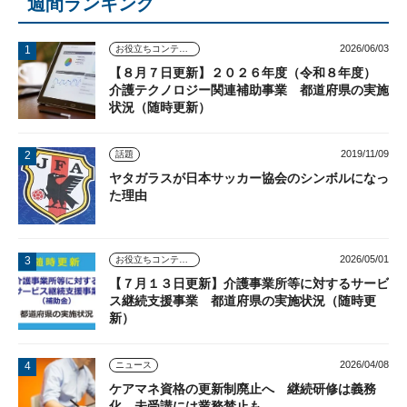
週間ランキング
2026/06/03
お役立ちコンテンツ
【８月７日更新】２０２６年度（令和８年度）
介護テクノロジー関連補助事業 都道府県の実施
状況（随時更新）
2019/11/09
話題
ヤタガラスが日本サッカー協会のシンボルになっ
た理由
2026/05/01
お役立ちコンテンツ
【７月１３日更新】介護事業所等に対するサービ
ス継続支援事業 都道府県の実施状況（随時更
新）
2026/04/08
ニュース
ケアマネ資格の更新制廃止へ 継続研修は義務
化、未受講には業務禁止も