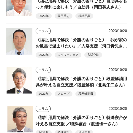
《福祉用具で解決！介護の困りごと》自助具をも
っと便利に楽しもう／自助具（岡田英志さん）
2023年
岡田英志
福祉用具
2023/10/20
コラム
《福祉用具で解決！介護の困りごと》「我が家の
お風呂で温まりたい」／入浴支援（河口青児さ
ん ）
2023年
シャワーチェア
入浴介助
2023/10/20
コラム
《福祉用具で解決！介護の困りごと》段差解消用
具が叶える自立支援／段差解消（北島栄二さん）
2023年
スロープ
段差解消機
2023/10/20
コラム
《福祉用具で解決！介護の困りごと》特殊寝台が
叶える自立支援 ／特殊寝台（渡邉愼一さん）
2023年
特殊寝台
福祉用具