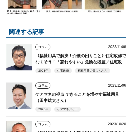
関連する記事
2023/11/08
コラム
《福祉用具で解決！介護の困りごと》住宅改修で
なくそう！「忘れやすい」危険な段差／住宅改修
（金沢善智さん）
2023年
住宅改修
福祉用具の日しんぶん
2023/11/06
コラム
ケアマネの視点 できることを増やす福祉用具
（田中紘太さん）
2023年
ケアマネジャー
2023/10/20
コラム