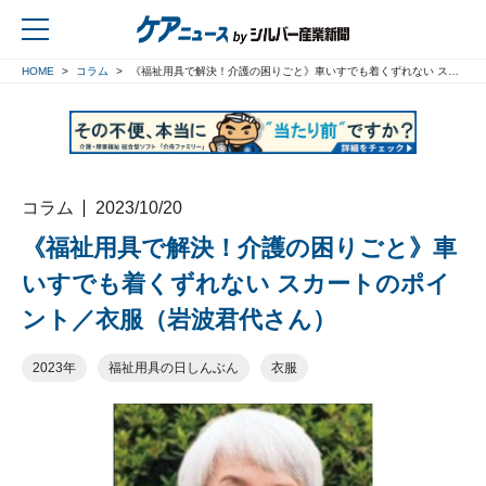
HOME
コラム
《福祉用具で解決！介護の困りごと》車いすでも着くずれない スカートのポイント／衣服（岩波君代さん）
戻る
コラム
2023/10/20
《福祉用具で解決！介護の困りごと》車
いすでも着くずれない スカートのポイ
ント／衣服（岩波君代さん）
2023年
福祉用具の日しんぶん
衣服