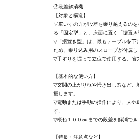
②段差解消機
【対象と構造】
▽車いすの方が段差を乗り越えるのを
る「固定型」と、床面に置く「据置き
▽「据置き型」は、最もテーブルを下
ため、乗り込み用のスロープが付属し
▽手すりを握って立位で使用する、省
【基本的な使い方】
▽玄関の上がり框や掃き出し窓など、
援します。
▽電動または手動の操作により、人や
す。
▽概ね１００㎝ までの段差を解消でき
【特長・注意点など】