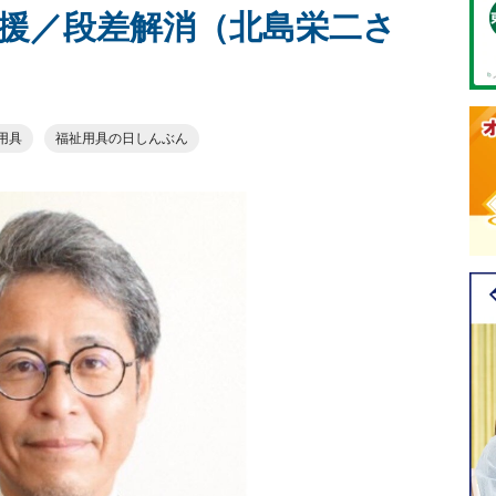
援／段差解消（北島栄二さ
用具
福祉用具の日しんぶん