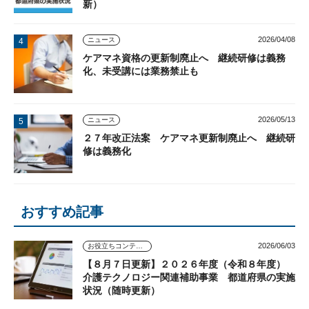
新）
2026/04/08
ニュース
ケアマネ資格の更新制廃止へ 継続研修は義務
化、未受講には業務禁止も
2026/05/13
ニュース
２７年改正法案 ケアマネ更新制廃止へ 継続研
修は義務化
おすすめ記事
2026/06/03
お役立ちコンテンツ
【８月７日更新】２０２６年度（令和８年度）
介護テクノロジー関連補助事業 都道府県の実施
状況（随時更新）