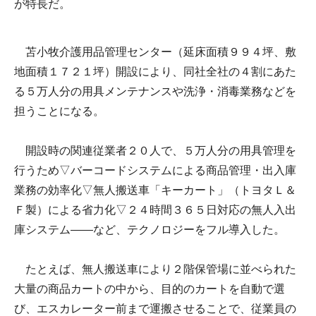
が特長だ。
苫小牧介護用品管理センター（延床面積９９４坪、敷
地面積１７２１坪）開設により、同社全社の４割にあた
る５万人分の用具メンテナンスや洗浄・消毒業務などを
担うことになる。
開設時の関連従業者２０人で、５万人分の用具管理を
行うため▽バーコードシステムによる商品管理・出入庫
業務の効率化▽無人搬送車「キーカート」（トヨタＬ＆
Ｆ製）による省力化▽２４時間３６５日対応の無人入出
庫システム――など、テクノロジーをフル導入した。
たとえば、無人搬送車により２階保管場に並べられた
大量の商品カートの中から、目的のカートを自動で選
び、エスカレーター前まで運搬させることで、従業員の