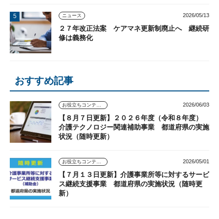
2026/05/13
ニュース
２７年改正法案 ケアマネ更新制廃止へ 継続研
修は義務化
おすすめ記事
2026/06/03
お役立ちコンテンツ
【８月７日更新】２０２６年度（令和８年度）
介護テクノロジー関連補助事業 都道府県の実施
状況（随時更新）
2026/05/01
お役立ちコンテンツ
【７月１３日更新】介護事業所等に対するサービ
ス継続支援事業 都道府県の実施状況（随時更
新）