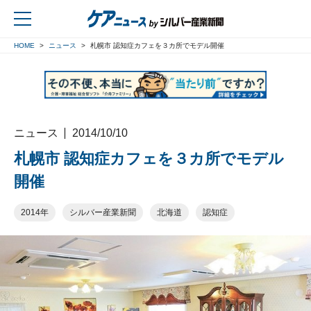
HOME
ニュース
札幌市 認知症カフェを３カ所でモデル開催
戻る
ニュース
2014/10/10
札幌市 認知症カフェを３カ所でモデル
開催
2014年
シルバー産業新聞
北海道
認知症