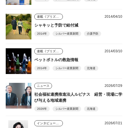
2014/04/10
連載《プリズム》
シャキッと予防で給付減
2014年
シルバー産業新聞
介護予防
2014/03/10
連載《プリズム》
ペットボトルの救急情報
2014年
シルバー産業新聞
北海道
2026/07/29
ニュース
社会福祉連携推進法人ルピナス 経営・現場に学
び与える地域連携
2026年
シルバー産業新聞
北海道
2026/07/21
インタビュー・座談会