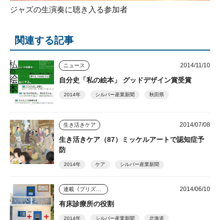
ジャズの生演奏に聴き入る参加者
関連する記事
2014/11/10
ニュース
自分史「私の絵本」 グッドデザイン賞受賞
2014年
シルバー産業新聞
秋田県
2014/07/08
生き活きケア
生き活きケア（87）ミッケルアートで認知症予
防
2014年
ケア
シルバー産業新聞
2014/06/10
連載《プリズム》
有床診療所の役割
2014年
シルバー産業新聞
北海道