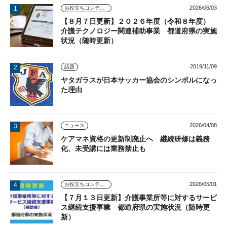
2026/06/03
お役立ちコンテンツ
【８月７日更新】２０２６年度（令和８年度）
介護テクノロジー関連補助事業 都道府県の実施
状況（随時更新）
2019/11/09
話題
ヤタガラスが日本サッカー協会のシンボルになっ
た理由
2026/04/08
ニュース
ケアマネ資格の更新制廃止へ 継続研修は義務
化、未受講には業務禁止も
2026/05/01
お役立ちコンテンツ
【７月１３日更新】介護事業所等に対するサービ
ス継続支援事業 都道府県の実施状況（随時更
新）