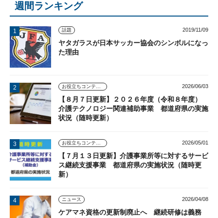
週間ランキング
2019/11/09
話題
ヤタガラスが日本サッカー協会のシンボルになっ
た理由
2026/06/03
お役立ちコンテンツ
【８月７日更新】２０２６年度（令和８年度）
介護テクノロジー関連補助事業 都道府県の実施
状況（随時更新）
2026/05/01
お役立ちコンテンツ
【７月１３日更新】介護事業所等に対するサービ
ス継続支援事業 都道府県の実施状況（随時更
新）
2026/04/08
ニュース
ケアマネ資格の更新制廃止へ 継続研修は義務