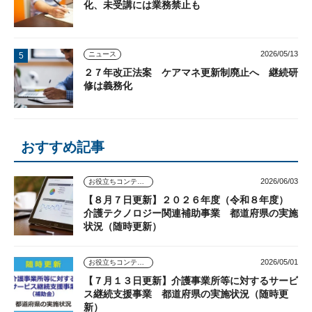
化、未受講には業務禁止も
2026/05/13
ニュース
２７年改正法案 ケアマネ更新制廃止へ 継続研
修は義務化
おすすめ記事
2026/06/03
お役立ちコンテンツ
【８月７日更新】２０２６年度（令和８年度）
介護テクノロジー関連補助事業 都道府県の実施
状況（随時更新）
2026/05/01
お役立ちコンテンツ
【７月１３日更新】介護事業所等に対するサービ
ス継続支援事業 都道府県の実施状況（随時更
新）