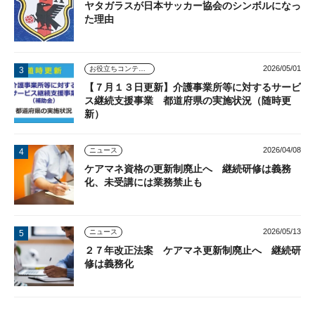
ヤタガラスが日本サッカー協会のシンボルになっ
た理由
2026/05/01
お役立ちコンテンツ
【７月１３日更新】介護事業所等に対するサービ
ス継続支援事業 都道府県の実施状況（随時更
新）
2026/04/08
ニュース
ケアマネ資格の更新制廃止へ 継続研修は義務
化、未受講には業務禁止も
2026/05/13
ニュース
２７年改正法案 ケアマネ更新制廃止へ 継続研
修は義務化