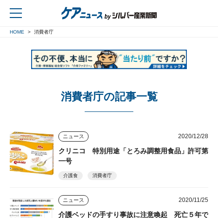
HOME
消費者庁
戻る
消費者庁の記事一覧
2020/12/28
ニュース
クリニコ 特別用途「とろみ調整用食品」許可第
一号
介護食
消費者庁
2020/11/25
ニュース
介護ベッドの手すり事故に注意喚起 死亡５年で