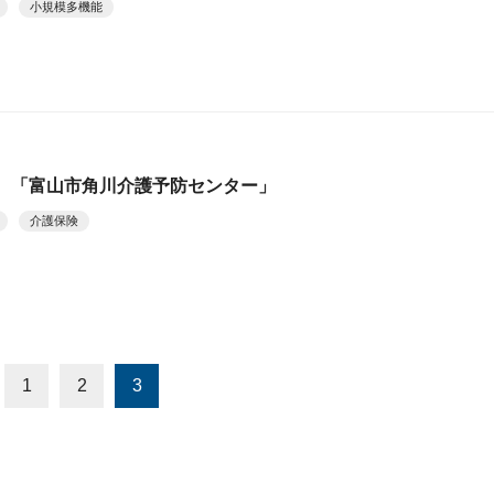
小規模多機能
 「富山市角川介護予防センター」
介護保険
1
2
3