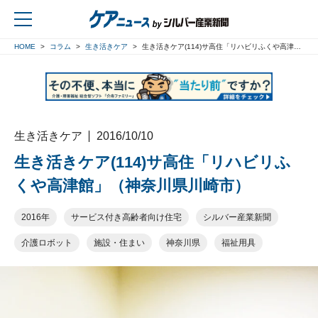
HOME
コラム
生き活きケア
生き活きケア(114)サ高住「リハビリふくや高津館」（神奈川県川崎市）
戻る
生き活きケア
2016/10/10
生き活きケア(114)サ高住「リハビリふ
くや高津館」（神奈川県川崎市）
2016年
サービス付き高齢者向け住宅
シルバー産業新聞
介護ロボット
施設・住まい
神奈川県
福祉用具