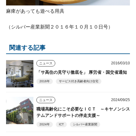
麻痺があっても遊べる用具
（シルバー産業新聞２０１６年１０月１０日号）
関連する記事
2016/03/10
ニュース
「サ高住の見守り徹底を」 厚労省・国交省通知
2016年
サービス付き高齢者向け住宅
2024/09/25
ニュース
職場高齢化にこそ必要なＩＣＴ ～キヤノンシス
テムアンドサポートの伴走支援～
2024年
ICT
シルバー産業新聞