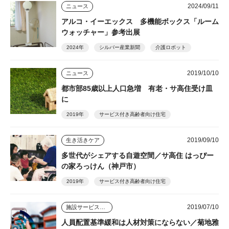
2024/09/11
ニュース
アルコ・イーエックス 多機能ボックス「ルーム
ウォッチャー」参考出展
2024年
シルバー産業新聞
介護ロボット
2019/10/10
ニュース
都市部85歳以上人口急増 有老・サ高住受け皿
に
2019年
サービス付き高齢者向け住宅
2019/09/10
生き活きケア
多世代がシェアする自遊空間／サ高住 はっぴー
の家ろっけん（神戸市）
2019年
サービス付き高齢者向け住宅
2019/07/10
施設サービスはどう変わっていくのか
人員配置基準緩和は人材対策にならない／菊地雅