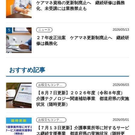
ケアマネ資格の更新制廃止へ 継続研修は義務
化、未受講には業務禁止も
2026/05/13
ニュース
２７年改正法案 ケアマネ更新制廃止へ 継続研
修は義務化
おすすめ記事
2026/06/03
お役立ちコンテンツ
【８月７日更新】２０２６年度（令和８年度）
介護テクノロジー関連補助事業 都道府県の実施
状況（随時更新）
2026/05/01
お役立ちコンテンツ
【７月１３日更新】介護事業所等に対するサービ
ス継続支援事業 都道府県の実施状況（随時更