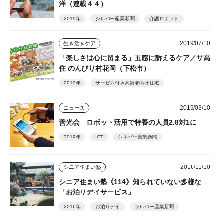
洋（連載４４）
2019年
シルバー産業新聞
介護ロボット
2019/07/10
生き活きケア
「楽しさは心に留まる」五感に訴えるケア／サ高
住 のんびり村花岡（下松市）
2019年
サービス付き高齢者向け住宅
2019/03/10
ニュース
善光会 ロボット活用で特養の人員2.8対1に
2019年
ICT
シルバー産業新聞
2016/11/10
シニア住まい塾
シニア住まい塾《114》知られていない多様な
「お泊りデイサービス」
2016年
お泊りデイ
シルバー産業新聞