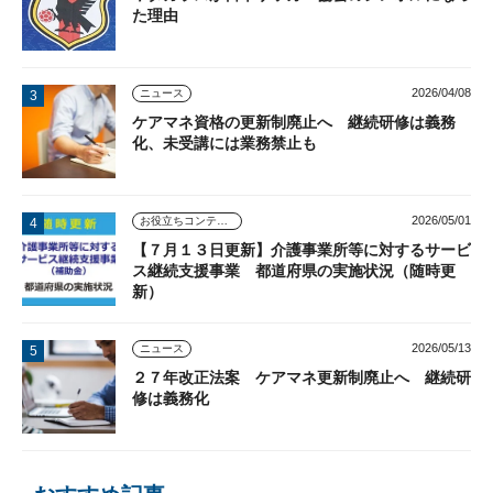
た理由
2026/04/08
ニュース
ケアマネ資格の更新制廃止へ 継続研修は義務
化、未受講には業務禁止も
2026/05/01
お役立ちコンテンツ
【７月１３日更新】介護事業所等に対するサービ
ス継続支援事業 都道府県の実施状況（随時更
新）
2026/05/13
ニュース
２７年改正法案 ケアマネ更新制廃止へ 継続研
修は義務化