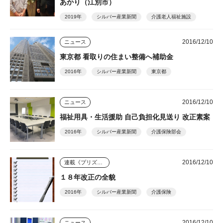
あかり（江別市）
2019年
シルバー産業新聞
介護老人福祉施設
2016/12/10
ニュース
東京都 看取りの住まい整備へ補助金
2016年
シルバー産業新聞
東京都
2016/12/10
ニュース
福祉用具・生活援助 自己負担化見送り 改正素案
2016年
シルバー産業新聞
介護保険部会
2016/12/10
連載《プリズム》
１８年改正の全貌
2016年
シルバー産業新聞
介護保険
2016/12/10
ニュース