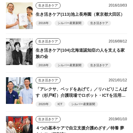
2016/10/03
生き活きケア
生き活きケア(113)池上長寿園（東京都大田区）
2016年
シルバー産業新聞
生き活きケア
2016/08/12
生き活きケア
生き活きケア(104)北海道認知症の人を支える家
族の会
2016年
シルバー産業新聞
生き活きケア
2021/01/12
生き活きケア
「アレクサ、ベッドをあげて」／リハビリこんぱ
す（杉戸町）介護現場でロボット・ICTを活用し
て、利用者の自立した在宅生活を支える
2020年
ICT
シルバー産業新聞
2019/01/10
生き活きケア
４つの基本ケアで自立支援介護めざす／特養 夢