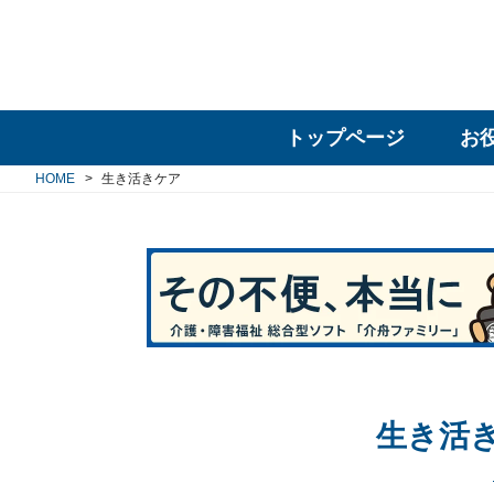
トップページ
お
HOME
生き活きケア
生き活