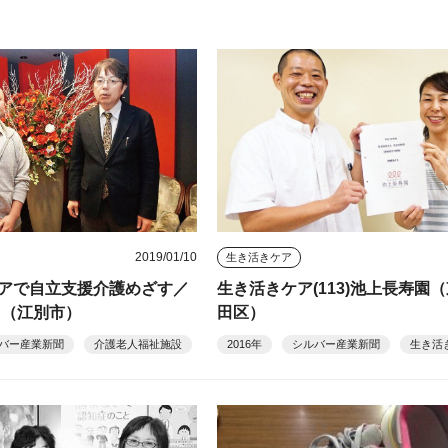
2019/01/10
生き活きケア
アで自立支援介護めざす／
生き活きケア(113)池上長寿園
り（江別市）
田区）
バー産業新聞
介護老人福祉施設
2016年
シルバー産業新聞
生き活