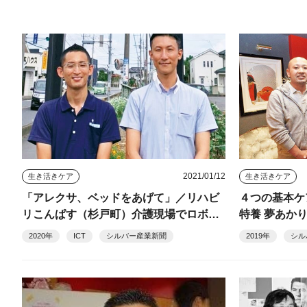
2021/01/12
生き活きケア
生き活きケア
「アレクサ、ベッドをあげて」／リハビ
４つの基本ケ
リこんぱす（杉戸町）介護現場でロボッ
特養 夢あか
ト・ICTを活用して、利用者の自立した
2020年
ICT
シルバー産業新聞
2019年
シル
在宅生活を支える