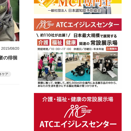
2015/08/20
者の徘徊
きケア