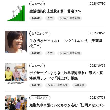
2020/07/10
ニュース
生活機能向上連携加算 算定３％
2020年
ケア
シルバー産業新聞
2015/08/20
生き活きケア
生き活きケア（98） ひぐらしのいえ（千葉県
松戸市）
2015年
ケア
シルバー産業新聞
2022/10/25
ニュース
デイサービスよもぎ（岐阜県海津市） 寝浴・座
浴兼用リフトで「持上げ」撤廃
2022年
シルバー産業新聞
通所介護
2022/07/08
生き活きケア
短期集中Ｃ型にいのち吹き込む「訪問アセスメン