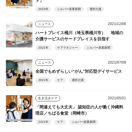
ト」
2022年
シルバー産業新聞
通所介護
2021/12/06
ニュース
ハートプレイス桶川（埼玉県桶川市） 地域の
介護サービスのサードプレイスを目指す
2021年
ケアマネジャー
シルバー産業新聞
2021/07/09
ニュース
全国でもめずらしい“がん”対応型デイサービス
2021年
ケア
通所介護
2021/05/21
生き活きケア
「間違えても大丈夫」 認知症の人が働く沖縄料
理店／ちばる食堂（岡崎市）
2021年
ケア
シルバー産業新聞