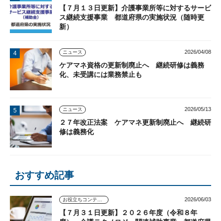
【７月１３日更新】介護事業所等に対するサービ
ス継続支援事業 都道府県の実施状況（随時更
新）
2026/04/08
ニュース
ケアマネ資格の更新制廃止へ 継続研修は義務
化、未受講には業務禁止も
2026/05/13
ニュース
２７年改正法案 ケアマネ更新制廃止へ 継続研
修は義務化
おすすめ記事
2026/06/03
お役立ちコンテンツ
【７月３１日更新】２０２６年度（令和８年