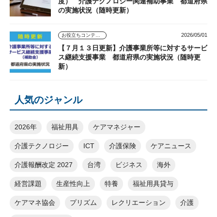
度） 介護テクノロジー関連補助事業 都道府県
の実施状況（随時更新）
2026/05/01
お役立ちコンテンツ
【７月１３日更新】介護事業所等に対するサービ
ス継続支援事業 都道府県の実施状況（随時更
新）
人気のジャンル
2026年
福祉用具
ケアマネジャー
介護テクノロジー
ICT
介護保険
ケアニュース
介護報酬改定 2027
台湾
ビジネス
海外
経営課題
生産性向上
特養
福祉用具貸与
ケアマネ協会
プリズム
レクリエーション
介護