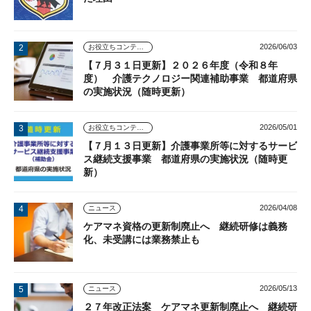
2026/06/03
お役立ちコンテンツ
【７月３１日更新】２０２６年度（令和８年
度） 介護テクノロジー関連補助事業 都道府県
の実施状況（随時更新）
2026/05/01
お役立ちコンテンツ
【７月１３日更新】介護事業所等に対するサービ
ス継続支援事業 都道府県の実施状況（随時更
新）
2026/04/08
ニュース
ケアマネ資格の更新制廃止へ 継続研修は義務
化、未受講には業務禁止も
2026/05/13
ニュース
２７年改正法案 ケアマネ更新制廃止へ 継続研