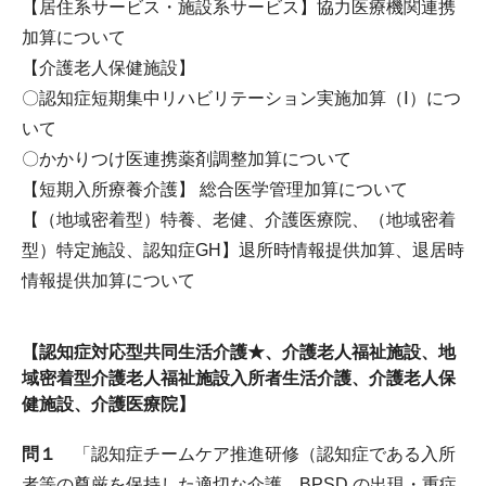
【居住系サービス・施設系サービス】協力医療機関連携
加算について
【介護老人保健施設】
〇認知症短期集中リハビリテーション実施加算（Ⅰ）につ
いて
〇かかりつけ医連携薬剤調整加算について
【短期入所療養介護】 総合医学管理加算について
【（地域密着型）特養、老健、介護医療院、（地域密着
型）特定施設、認知症GH】退所時情報提供加算、退居時
情報提供加算について
【認知症対応型共同生活介護★、介護老人福祉施設、地
域密着型介護老人福祉施設入所者生活介護、介護老人保
健施設、介護医療院】
問１
「認知症チームケア推進研修（認知症である入所
者等の尊厳を保持した適切な介護、BPSD の出現・重症