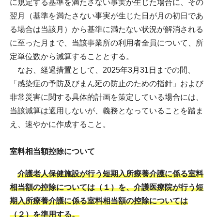
に規定する基準を満たさない事実が生じた場合に、その
翌月（基準を満たさない事実が生じた日が月の初日であ
る場合は当該月）から基準に満たない状況が解消される
に至った月まで、当該事業所の利用者全員について、所
定単位数から減算することとする。
なお、経過措置として、2025年3月31日までの間、
「感染症の予防及びまん延の防止のための指針」および
非常災害に関する具体的計画を策定している場合には、
当該減算は適用しないが、義務となっていることを踏ま
え、速やかに作成すること。
室料相当額控除について
介護老人保健施設が行う短期入所療養介護に係る室料
相当額の控除については（１）を、介護医療院が行う短
期入所療養介護に係る室料相当額の控除については
（２）を準用する。