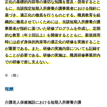
正化の基礎的内容等の適切な知識を普及・啓発するとと
もに、当該指定短期入所療養介護事業者における指針に
基づき、適正化の徹底を行うものとする。職員教育を組
織的に徹底させていくためには、当該短期入所療養介護
事業者が指針に基づいた研修プログラムを作成し、定期
的な教育（年２回以上）を開催するとともに、新規採用
時には必ず身体的拘束等の適正化の研修を実施すること
が重要である。また、研修の実施内容についても記録す
ることが必要である。研修の実施は、職員研修事業所内
での研修で差し支えない。
⑥ （略）
報酬
介護老人保健施設における短期入所療養介護