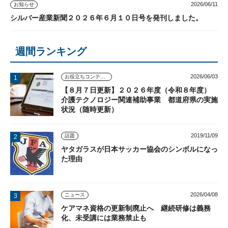
2026/06/11
お知らせ
シルバー産業新聞２０２６年６月１０日号を発刊しました。
週間ランキング
2026/06/03
お役立ちコンテンツ
【８月７日更新】２０２６年度（令和８年度）
介護テクノロジー関連補助事業 都道府県の実施
状況（随時更新）
2019/11/09
話題
ヤタガラスが日本サッカー協会のシンボルになっ
た理由
2026/04/08
ニュース
ケアマネ資格の更新制廃止へ 継続研修は義務
化、未受講には業務禁止も