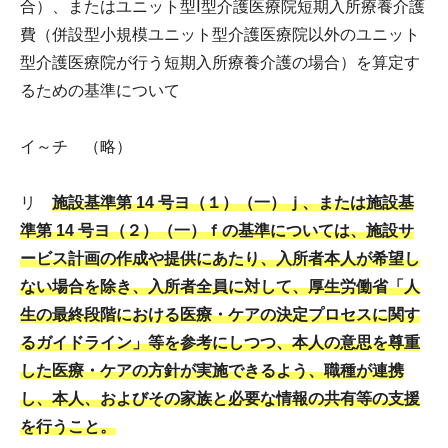
合）、またはユニット型Ⅰ型介護医療院短期入所療養介護
費（併設型小規模ユニット型介護医療院以外のユニット
型介護医療院が行う短期入所療養介護の場合）を算定す
るための基準について
イ～チ （略）
リ
施設基準第 14 号ヨ（１）（一）ｊ、または施設基
準第 14 号ヨ（２）（一）ｆの基準については、施設サ
ービス計画の作成や提供にあたり、入所者本人が希望し
ない場合を除き、入所者全員に対して、厚生労働省「人
生の最終段階における医療・ケアの決定プロセスに関す
るガイドライン」等を参考にしつつ、本人の意思を尊重
した医療・ケアの方針が実施できるよう、職種が連携
し、本人、およびその家族と必要な情報の共有等の支援
を行うこと。