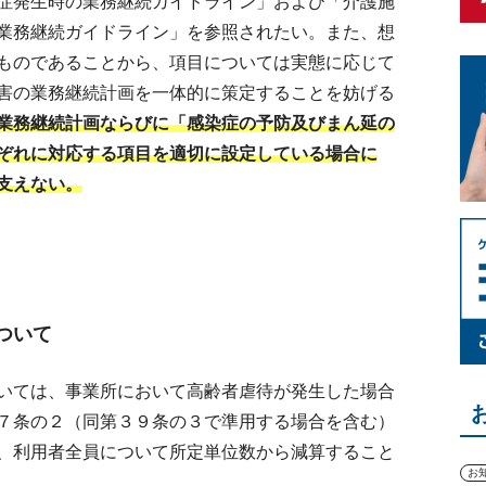
症発生時の業務継続ガイドライン」および「介護施
業務継続ガイドライン」を参照されたい。また、想
ものであることから、項目については実態に応じて
害の業務継続計画を一体的に策定することを妨げる
業務継続計画ならびに「感染症の予防及びまん延の
ぞれに対応する項目を適切に設定している場合に
支えない。
ついて
いては、事業所において高齢者虐待が発生した場合
７条の２（同第３９条の３で準用する場合を含む）
、利用者全員について所定単位数から減算すること
お