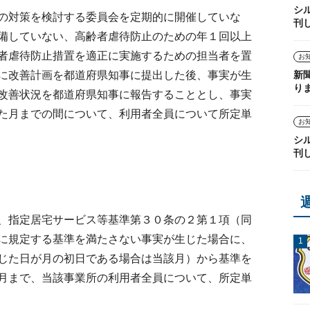
シ
の対策を検討する委員会を定期的に開催していな
刊
備していない、高齢者虐待防止のための年１回以上
者虐待防止措置を適正に実施するための担当者を置
お
新
に改善計画を都道府県知事に提出した後、事実が生
り
改善状況を都道府県知事に報告することとし、事実
た月までの間について、利用者全員について所定単
お
シ
刊
、指定居宅サービス等基準第３０条の２第１項（同
に規定する基準を満たさない事実が生じた場合に、
じた日が月の初日である場合は当該月）から基準を
月まで、当該事業所の利用者全員について、所定単