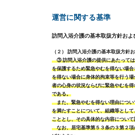
運営に関する基準
訪問入浴介護の基本取扱方針およ
（２） 訪問入浴介護の基本取扱方針
③ 訪問入浴介護の提供にあたっては
を保護するため緊急やむを得ない場合
を得ない場合に身体的拘束等を行う場
者の心身の状況ならびに緊急やむを得
である。
また、緊急やむを得ない理由につい
を満たすことについて、組織等として
こととし、その具体的な内容について
なお、居宅基準第５３条の３第２項