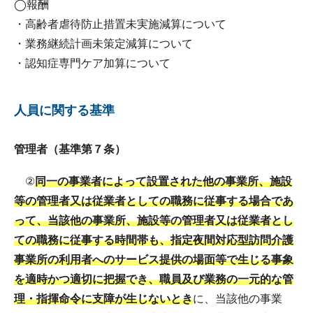
◯報酬
・高齢者虐待防止措置未実施減算について
・業務継続計画未策定減算について
・認知症専門ケア加算について
人員に関する基準
管理者（基準第７条）
②
同一の事業者によって設置された他の事業所、施設
等の管理者又は従業者としての職務に従事する場合であ
って、当該他の事業所、施設等の管理者又は従業者とし
ての職務に従事する時間帯も、指定夜間対応型訪問介護
事業所の利用者へのサービス提供の場面等で生じる事象
を適時かつ適切に把握でき、職員及び業務の一元的な管
理・指揮命令に支障が生じないとき
に、当該他の事業