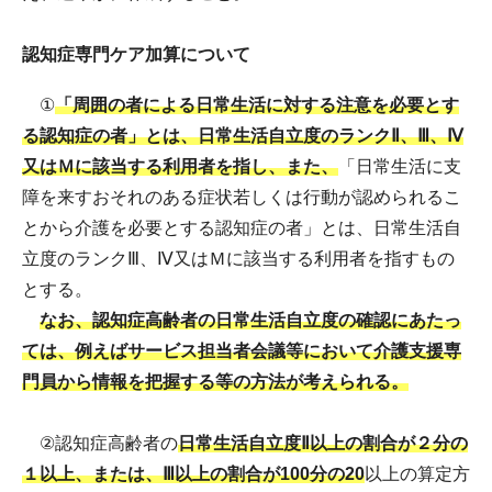
認知症専門ケア加算について
①
「周囲の者による日常生活に対する注意を必要とす
る認知症の者」とは、日常生活自立度のランクⅡ、Ⅲ、Ⅳ
又はＭに該当する利用者を指し、また、
「日常生活に支
障を来すおそれのある症状若しくは行動が認められるこ
とから介護を必要とする認知症の者」とは、日常生活自
立度のランクⅢ、Ⅳ又はＭに該当する利用者を指すもの
とする。
なお、認知症高齢者の日常生活自立度の確認にあたっ
ては、例えばサービス担当者会議等において介護支援専
門員から情報を把握する等の方法が考えられる。
②認知症高齢者の
日常生活自立度Ⅱ以上の割合が２分の
１以上、または、Ⅲ以上の割合が100分の20
以上の算定方