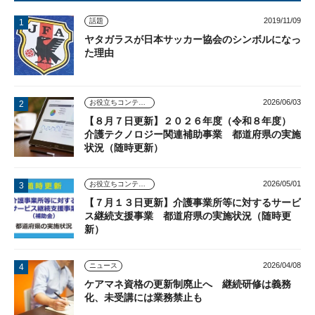
2019/11/09
話題
ヤタガラスが日本サッカー協会のシンボルになっ
た理由
2026/06/03
お役立ちコンテンツ
【８月７日更新】２０２６年度（令和８年度）
介護テクノロジー関連補助事業 都道府県の実施
状況（随時更新）
2026/05/01
お役立ちコンテンツ
【７月１３日更新】介護事業所等に対するサービ
ス継続支援事業 都道府県の実施状況（随時更
新）
2026/04/08
ニュース
ケアマネ資格の更新制廃止へ 継続研修は義務
化、未受講には業務禁止も