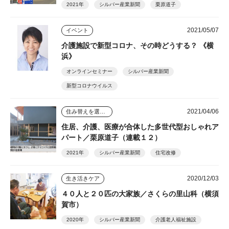
2021年
シルバー産業新聞
栗原道子
2021/05/07
イベント
介護施設で新型コロナ、その時どうする？ 《横
浜》
オンラインセミナー
シルバー産業新聞
新型コロナウイルス
2021/04/06
住み替えを選んだ人のその後
住居、介護、医療が合体した多世代型おしゃれア
パート／栗原道子（連載１２）
2021年
シルバー産業新聞
住宅改修
2020/12/03
生き活きケア
４０人と２０匹の大家族／さくらの里山科（横須
賀市）
2020年
シルバー産業新聞
介護老人福祉施設