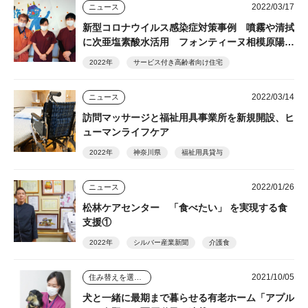
2022/03/17
ニュース
新型コロナウイルス感染症対策事例 噴霧や清拭
に次亜塩素酸水活用 フォンティーヌ相模原陽光
台
2022年
サービス付き高齢者向け住宅
2022/03/14
ニュース
訪問マッサージと福祉用具事業所を新規開設、ヒ
ューマンライフケア
2022年
神奈川県
福祉用具貸与
2022/01/26
ニュース
松林ケアセンター 「食べたい」 を実現する食
支援①
2022年
シルバー産業新聞
介護食
2021/10/05
住み替えを選んだ人のその後
犬と一緒に最期まで暮らせる有老ホーム「アプル