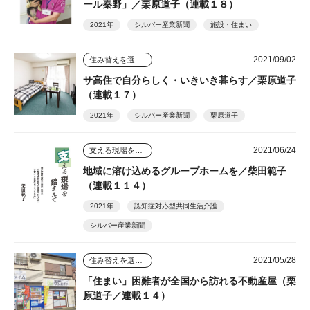
ール秦野」／栗原道子（連載１８）
2021年
シルバー産業新聞
施設・住まい
2021/09/02
住み替えを選んだ人のその後
サ高住で自分らしく・いきいき暮らす／栗原道子
（連載１７）
2021年
シルバー産業新聞
栗原道子
2021/06/24
支える現場を踏まえて
地域に溶け込めるグループホームを／柴田範子
（連載１１４）
2021年
認知症対応型共同生活介護
シルバー産業新聞
2021/05/28
住み替えを選んだ人のその後
「住まい」困難者が全国から訪れる不動産屋（栗
原道子／連載１４）