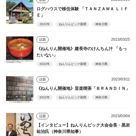
ログハウスで移住体験 「ＴＡＮＺＡＷＡ ＬＩＦ
Ｅ」
2022年
ねんりんピック新聞
神奈川県
2023/03/25
話題
《ねんりん開催地》建長寺のけんちん汁 「もっ
たいない」
2022年
ねんりんピック新聞
神奈川県
2023/03/11
話題
《ねんりん開催地》音楽喫茶「ＢＲＡＮＤＩＮ」
2022年
ねんりんピック新聞
神奈川県
2023/03/04
話題
【インタビュー】ねんりんピック大会会長・黒岩
祐治氏（神奈川県知事）