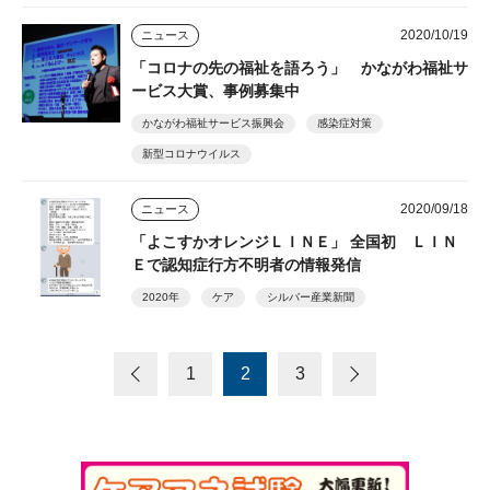
2020/10/19
ニュース
「コロナの先の福祉を語ろう」 かながわ福祉サ
ービス大賞、事例募集中
かながわ福祉サービス振興会
感染症対策
新型コロナウイルス
2020/09/18
ニュース
「よこすかオレンジＬＩＮＥ」 全国初 ＬＩＮ
Ｅで認知症行方不明者の情報発信
2020年
ケア
シルバー産業新聞
1
2
3