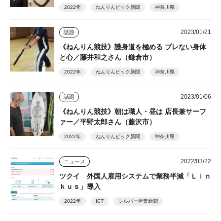
2022年
ねんりんピック新聞
神奈川県
2023/01/21
話題
《ねんりん競技》護身道を極める ブレない身体
と心／藤井和之さん（鎌倉市）
2022年
ねんりんピック新聞
神奈川県
2023/01/06
話題
《ねんりん競技》朝は職人・昼は 店長兼サーフ
ァー／平野太郎さん（藤沢市）
2022年
ねんりんピック新聞
神奈川県
2022/03/22
ニュース
ツクイ 外国人雇用システムで業務半減「Ｌｉｎ
ｋｕｓ」導入
2022年
ICT
シルバー産業新聞