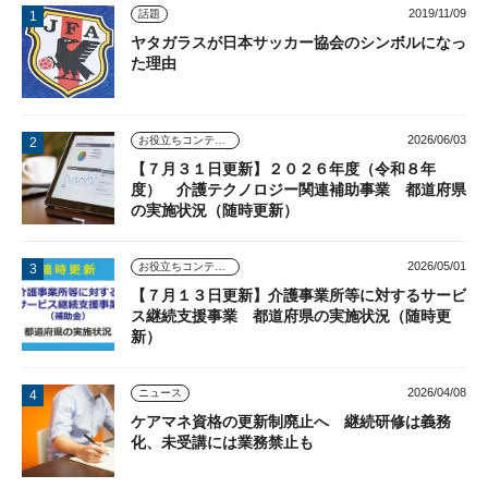
2019/11/09
話題
ヤタガラスが日本サッカー協会のシンボルになっ
た理由
2026/06/03
お役立ちコンテンツ
【７月３１日更新】２０２６年度（令和８年
度） 介護テクノロジー関連補助事業 都道府県
の実施状況（随時更新）
2026/05/01
お役立ちコンテンツ
【７月１３日更新】介護事業所等に対するサービ
ス継続支援事業 都道府県の実施状況（随時更
新）
2026/04/08
ニュース
ケアマネ資格の更新制廃止へ 継続研修は義務
化、未受講には業務禁止も