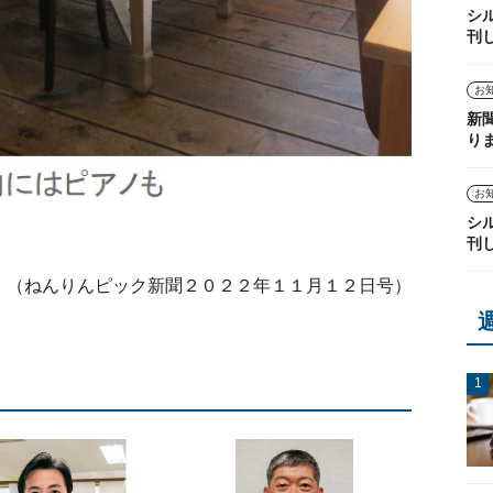
シ
刊
お
新
り
お
シ
刊
（ねんりんピック新聞２０２２年１１月１２日号）