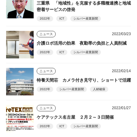
三重県 「地域性」を克服する多職種連携と地域
密着サービスの啓発
2022年
ICT
シルバー産業新聞
2022/03/23
ニュース
介護ロボ活用の効果 夜勤帯の負担と人員削減
2022年
ICT
シルバー産業新聞
2022/02/14
ニュース
特養天間荘 カメラ付き見守り、ショートで活躍
2022年
シルバー産業新聞
人材確保
2022/01/27
ニュース
ケアテックス名古屋 ２月２～３日開催
2022年
ICT
シルバー産業新聞