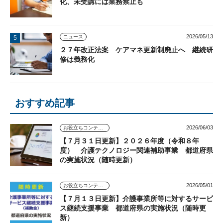
化、未受講には業務禁止も
2026/05/13
ニュース
２７年改正法案 ケアマネ更新制廃止へ 継続研
修は義務化
おすすめ記事
2026/06/03
お役立ちコンテンツ
【７月３１日更新】２０２６年度（令和８年
度） 介護テクノロジー関連補助事業 都道府県
の実施状況（随時更新）
2026/05/01
お役立ちコンテンツ
【７月１３日更新】介護事業所等に対するサービ
ス継続支援事業 都道府県の実施状況（随時更
新）