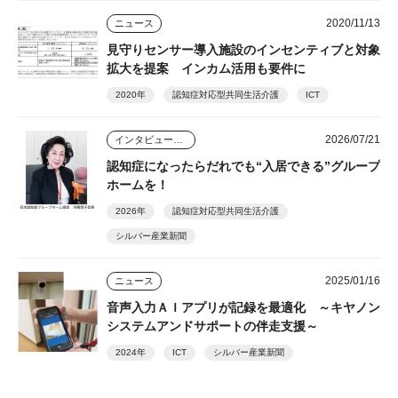
2020/11/13
ニュース
見守りセンサー導入施設のインセンティブと対象
拡大を提案 インカム活用も要件に
2020年
認知症対応型共同生活介護
ICT
2026/07/21
インタビュー・座談会
認知症になったらだれでも“入居できる”グループ
ホームを！
2026年
認知症対応型共同生活介護
シルバー産業新聞
2025/01/16
ニュース
音声入力ＡＩアプリが記録を最適化 ～キヤノン
システムアンドサポートの伴走支援～
2024年
ICT
シルバー産業新聞