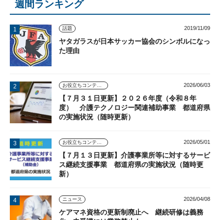
週間ランキング
2019/11/09
話題
ヤタガラスが日本サッカー協会のシンボルになっ
た理由
2026/06/03
お役立ちコンテンツ
【７月３１日更新】２０２６年度（令和８年
度） 介護テクノロジー関連補助事業 都道府県
の実施状況（随時更新）
2026/05/01
お役立ちコンテンツ
【７月１３日更新】介護事業所等に対するサービ
ス継続支援事業 都道府県の実施状況（随時更
新）
2026/04/08
ニュース
ケアマネ資格の更新制廃止へ 継続研修は義務