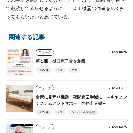
での生活を継続していけることだと思う。高齢者が在宅
で継続して暮らせるように、ＩＣＴ機器の価値を広く知
ってもらいたいと感じている。
関連する記事
2022/08/26
ニュース
第１回 樋口恵子賞を創設
2022年
ICT
ケア
2025/01/17
ニュース
全床に見守り機器 夜間巡回半減に ～キヤノン
システムアンドサポートの伴走支援～
2024年
ICT
シルバー産業新聞
2022/04/25
ニュース