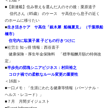
＜15面＞
■【新連載】住み替えを選んだ人のその後：栗原道子
信代さん（85歳） のケース サ高住から息子の近く
のホームに移りたい
■
生き活きケア サ高住「銀木犀 船橋夏見」 （千葉県船
橋市）
住宅内に駄菓子屋 子どもの行きつけに
■社労士 知っ得 情報：西谷直子
健康保険・厚生年金保険料 「標準報酬月額の特例改
定」
■
半歩先の団塊シニアビジネス：村田裕之
コロナ禍での柔軟なルール変更の重要性
＜16面＞
■一口メモ：「生涯にわたる健康等情報（パーソナル・
ヘルス・レコード）」
■７月 月間ダイジェスト