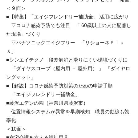
＜９面＞
■【特集】「エイジフレンドリー補助金」 活用に広がり
▽コロナ感染予防でも注目 「 60歳以上の人に配慮し
た現場」づくり
▽パナソニックエイジフリー 「リショーネＰｌｕ
ｓ」
■シンエイテクノ 段差解消と滑りにくい環境づくりに
「ダイヤスロープ（屋内用 ・ 屋外用） 」 「ダイヤロ
ングマット」
■【解説】コロナ感染予防対策のための申請手順
「エイジフレンドリー補助金」
■藤沢エデンの園（神奈川県藤沢市）
位置情報システムが異常を早期検知 職員の動線も効
率化
＜10面＞
■在宅介護を支える福祉用具