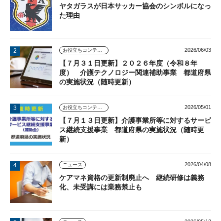
ヤタガラスが日本サッカー協会のシンボルになっ
た理由
2026/06/03
お役立ちコンテンツ
【７月３１日更新】２０２６年度（令和８年
度） 介護テクノロジー関連補助事業 都道府県
の実施状況（随時更新）
2026/05/01
お役立ちコンテンツ
【７月１３日更新】介護事業所等に対するサービ
ス継続支援事業 都道府県の実施状況（随時更
新）
2026/04/08
ニュース
ケアマネ資格の更新制廃止へ 継続研修は義務
化、未受講には業務禁止も