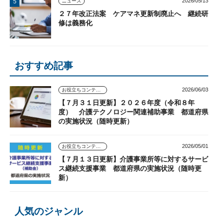
2026/05/13
ニュース
２７年改正法案 ケアマネ更新制廃止へ 継続研
修は義務化
おすすめ記事
2026/06/03
お役立ちコンテンツ
【７月３１日更新】２０２６年度（令和８年
度） 介護テクノロジー関連補助事業 都道府県
の実施状況（随時更新）
2026/05/01
お役立ちコンテンツ
【７月１３日更新】介護事業所等に対するサービ
ス継続支援事業 都道府県の実施状況（随時更
新）
人気のジャンル