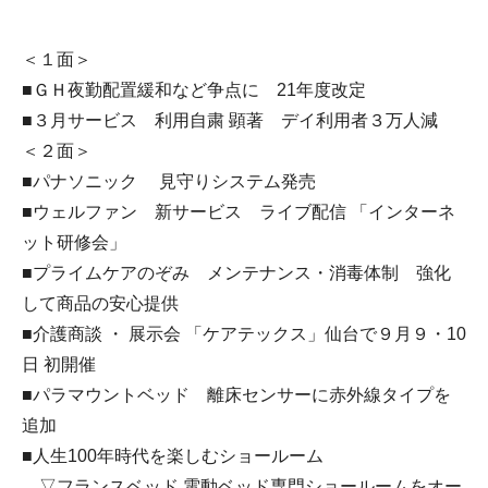
＜１面＞
■ＧＨ夜勤配置緩和など争点に 21年度改定
■３月サービス 利用自粛 顕著 デイ利用者３万人減
＜２面＞
■パナソニック 見守りシステム発売
■ウェルファン 新サービス ライブ配信 「インターネ
ット研修会」
■プライムケアのぞみ メンテナンス・消毒体制 強化
して商品の安心提供
■介護商談 ・ 展示会 「ケアテックス」仙台で９月９・10
日 初開催
■パラマウントベッド 離床センサーに赤外線タイプを
追加
■人生100年時代を楽しむショールーム
▽フランスベッド 電動ベッド専門ショールームをオー