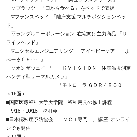
▽プラッツ 「口から食べる」 をベッドで支援
▽フランスベッド 「離床支援 マルチポジションベッ
ド」
▽ランダルコーポレーション 在宅向け主力商品 「リ
ライフベッド」
▽エクセルエンジニアリング 「アイベビーケア」「よ
べーる６９００」
▽オンザウェイ 「ＨＩＫＶＩＳＩＯＮ 体表温度測定
ハンディ型サーマルカメラ」
「モトローラ ＧＤＲ４８００」
＜16面＞
■国際医療福祉大学大学院 福祉用具の修士課程
9/18・10/18 説明会
■日本認知症予防協会 「ＭＣＩ専門士」 講座 オンライ
ンでも開催
＜17面＞