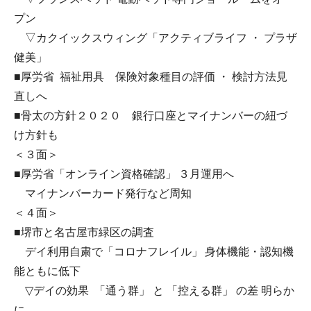
プン
▽カクイックスウィング「アクティブライフ ・ プラザ
健美」
■厚労省 福祉用具 保険対象種目の評価 ・ 検討方法見
直しへ
■骨太の方針２０２０ 銀行口座とマイナンバーの紐づ
け方針も
＜３面＞
■厚労省「オンライン資格確認」 ３月運用へ
マイナンバーカード発行など周知
＜４面＞
■堺市と名古屋市緑区の調査
デイ利用自粛で「コロナフレイル」 身体機能・認知機
能ともに低下
▽デイの効果 「通う群」 と 「控える群」 の差 明らか
に