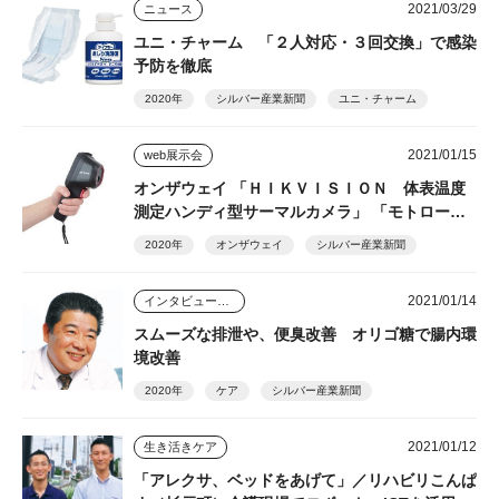
2021/03/29
ニュース
ユニ・チャーム 「２人対応・３回交換」で感染
予防を徹底
2020年
シルバー産業新聞
ユニ・チャーム
2021/01/15
web展示会
オンザウェイ 「ＨＩＫＶＩＳＩＯＮ 体表温度
測定ハンディ型サーマルカメラ」 「モトロー
ラ ＧＤＲ４８００」
2020年
オンザウェイ
シルバー産業新聞
2021/01/14
インタビュー・座談会
スムーズな排泄や、便臭改善 オリゴ糖で腸内環
境改善
2020年
ケア
シルバー産業新聞
2021/01/12
生き活きケア
「アレクサ、ベッドをあげて」／リハビリこんぱ