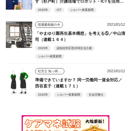
す（杉戸町）介護現場でロボット・ICTを活用し
て、利用者の自立した在宅生活を支える
2020年
ICT
シルバー産業新聞
2021/01/12
現場最前線の今
「やまゆり園再生基本構想」を考える⑤／中山清
司（連載１６４）
2020年
認知症対応型共同生活介護
シルバー産業新聞
2021/01/12
社労士 知っ得情報
準備できていますか？ 同一労働同一賃金対応／
西谷直子（連載１７１）
2020年
シルバー産業新聞
社会労務士