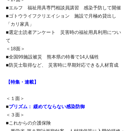
■エルフ 福祉用具専門相談員講習 感染予防して開催
■ゴトウライフクリエイション 施設で月極め貸出し
「カリ家具」
■選定士読者アンケート 災害時の福祉用具利用につい
て
＜18面＞
■全国99施設被災 熊本県の特養で14人犠牲
■防災士取得など、 災害時に早期対応できる人材育成
【特集・連載】
＜１面＞
■
プリズム： 緩めてならない感染防御
＜３面＞
■これからの介護保険