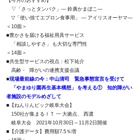
【今月のおすすめ】
▽「さっとタンパク」― 鈴廣かまぼこ―
▽「使い捨てエプロン食事用」 ― アイリスオーヤマ―
＜10面＞
■豊かさを届ける福祉用具サービス
「相談しやすさ」 も大切な専門性
＜14面＞
■共生型サービスの視点：松下祐介
高齢・ 障がいの連携支援会議
■
現場最前線の今：中山清司 緊急事態宣言を受けて
「やまゆり園再生基本構想」 を考える① 知的障がい
者施設のモデルめざして
■【ねんりんピック岐阜大会】
150社が集まるＩＴ 一 大拠点、 西濃
岐阜大会 2021年10月30日～11月2日開催
■【介護データ】費用額7.5％増