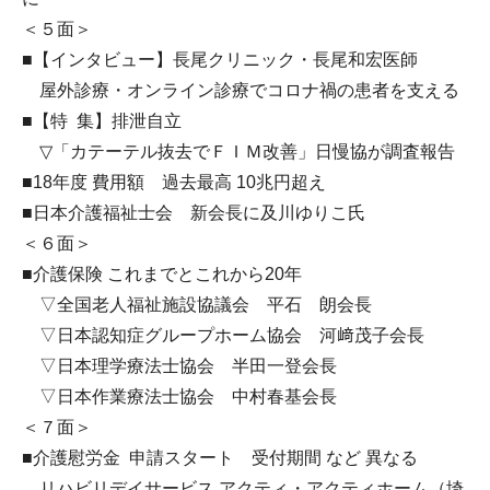
＜５面＞
■【インタビュー】長尾クリニック・長尾和宏医師
屋外診療・オンライン診療でコロナ禍の患者を支える
■【特 集】排泄自立
▽「カテーテル抜去でＦＩＭ改善」日慢協が調査報告
■18年度 費用額 過去最高 10兆円超え
■日本介護福祉士会 新会長に及川ゆりこ氏
＜６面＞
■介護保険 これまでとこれから20年
▽全国老人福祉施設協議会 平石 朗会長
▽日本認知症グループホーム協会 河﨑茂子会長
▽日本理学療法士協会 半田一登会長
▽日本作業療法士協会 中村春基会長
＜７面＞
■介護慰労金 申請スタート 受付期間 など 異なる
リハビリデイサービス アクティ・アクティホーム（埼