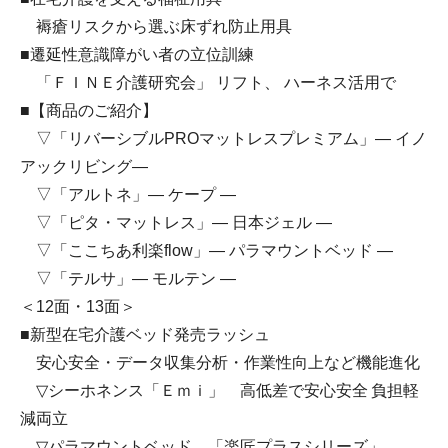
褥瘡リスクから選ぶ床ずれ防止用具
■遷延性意識障がい者の立位訓練
「ＦＩＮＥ介護研究会」 リフト、 ハーネス活用で
■【商品のご紹介】
▽「リバーシブルPROマットレスプレミアム」― イノ
アックリビング―
▽「アルトネ」― ケープ ―
▽「ピタ・マットレス」― 日本ジェル ―
▽「ここちあ利楽flow」― パラマウントベッド ―
▽「テルサ」― モルテン ―
＜12面・13面＞
■新型在宅介護ベッド発売ラッシュ
安心安全・データ収集分析・作業性向上など機能進化
▽シーホネンス「Ｅｍｉ」 高低差で安心安全 負担軽
減両立
▽パラマウントベッド 「楽匠プラスシリーズ」