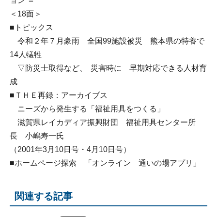
ョン ＝
＜18面＞
■トピックス
令和２年７月豪雨 全国99施設被災 熊本県の特養で
14人犠牲
▽防災士取得など、 災害時に 早期対応できる人材育
成
■ＴＨＥ再録：アーカイブス
ニーズから発生する「福祉用具をつくる」
滋賀県レイカディア振興財団 福祉用具センター所
長 小嶋寿一氏
（2001年3月10日号・4月10日号）
■ホームページ探索 「オンライン 通いの場アプリ」
関連する記事