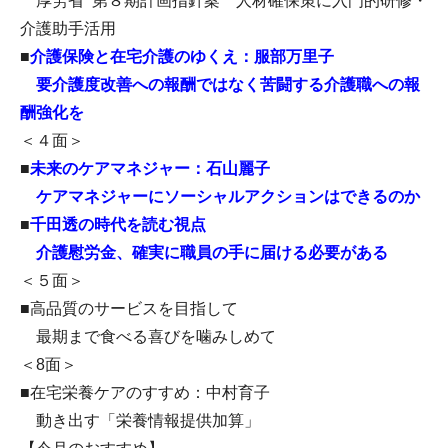
厚労省 第８期計画指針案 人材確保策に入門的研修・
介護助手活用
■
介護保険と在宅介護のゆくえ：服部万里子
要介護度改善への報酬ではなく苦闘する介護職への報
酬強化を
＜４面＞
■
未来のケアマネジャー：石山麗子
ケアマネジャーにソーシャルアクションはできるのか
■
千田透の時代を読む視点
介護慰労金、確実に職員の手に届ける必要がある
＜５面＞
■高品質のサービスを目指して
最期まで食べる喜びを噛みしめて
＜8面＞
■在宅栄養ケアのすすめ：中村育子
動き出す「栄養情報提供加算」