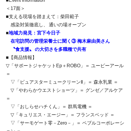
■Event Information
＜17面＞
■支える現場を踏まえて：柴田範子
感染対策徹底し、 通いの場オープン
■
地域力発見：宮下今日子
在宅訪問の管理栄養士に聞く③ 梅木麻由美さん
〝食支援〟 の大切さを多職種で共有
■【商品情報】
▽「サポートジャケットEp＋ROBO」＝ ユーピーアール
＝
▽「ピュアスターミュークリーンⅡ」＝ 森永乳業 ＝
▽「やわらかウエストショーツ」＝ グンゼ／アルケア
＝
▽「おしらせハチくん」＝ 群馬電機 ＝
▽「キュリエス・エージー」＝ フランスベッド ＝
▽「サーモゲート零－Zero－」＝ ペブルコーポレーシ