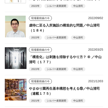
８７）
2022年
シルバー産業新聞
中山清司
2022/09/02
現場最前線の今
虐待に至る入所施設の構造的な問題／中山清司
（１８４）
2022年
シルバー産業新聞
中山清司
2022/03/25
現場最前線の今
「構造化」は刺激を排除するやり方？ ④ ／中山
清司（１７７）
2022年
シルバー産業新聞
中山清司
2021/12/03
現場最前線の今
やまゆり園再生基本構想を考える⑯／中山清司
（連載１７５）
2021年
シルバー産業新聞
中山清司