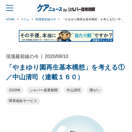
HOME
コラム
現場最前線の今
「やまゆり園再生基本構想」を考える①／中山清司（連載１６０）
戻る
現場最前線の今
2020/08/10
「やまゆり園再生基本構想」を考える①
／中山清司（連載１６０）
2020年
シルバー産業新聞
中山清司
障がい
障害福祉サービス