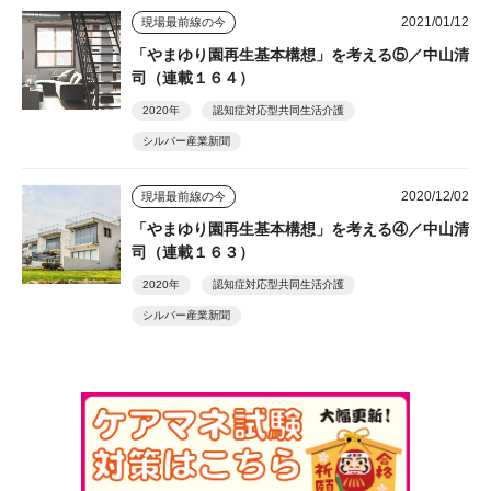
2021/01/12
現場最前線の今
「やまゆり園再生基本構想」を考える⑤／中山清
司（連載１６４）
2020年
認知症対応型共同生活介護
シルバー産業新聞
2020/12/02
現場最前線の今
「やまゆり園再生基本構想」を考える④／中山清
司（連載１６３）
2020年
認知症対応型共同生活介護
シルバー産業新聞