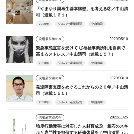
「やまゆり園再生基本構想」を考える②／中山清
司（連載１６１）
2020年
シルバー産業新聞
中山清司
2020/05/10
現場最前線の今
緊急事態宣言を受けて ①福祉事業所利用自粛で
高まるストレス／中山清司（連載１５７）
2020年
シルバー産業新聞
中山清司
2020/03/10
現場最前線の今
発達障害支援をめぐるこれからの２０年／中山清
司（連載１５５）
2020年
シルバー産業新聞
中山清司
2022/11/25
現場最前線の今
強度行動障害に対応した人材育成⑤ 相応のスキ
ルと専門性を担保する研修体系を／中山清司（１