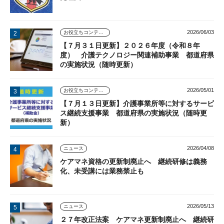
2026/06/03
お役立ちコンテンツ
【７月３１日更新】２０２６年度（令和８年
度） 介護テクノロジー関連補助事業 都道府県
の実施状況（随時更新）
2026/05/01
お役立ちコンテンツ
【７月１３日更新】介護事業所等に対するサービ
ス継続支援事業 都道府県の実施状況（随時更
新）
2026/04/08
ニュース
ケアマネ資格の更新制廃止へ 継続研修は義務
化、未受講には業務禁止も
2026/05/13
ニュース
２７年改正法案 ケアマネ更新制廃止へ 継続研