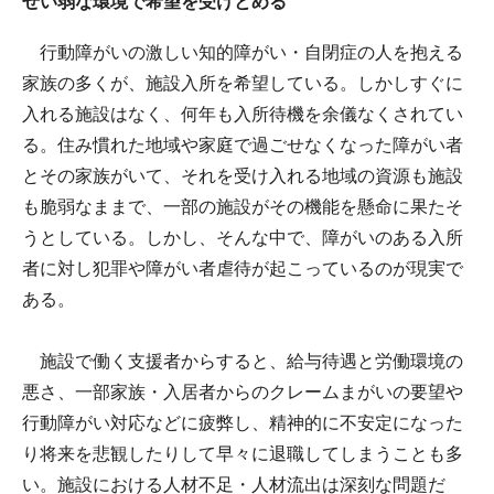
ぜい弱な環境で希望を受けとめる
行動障がいの激しい知的障がい・自閉症の人を抱える
家族の多くが、施設入所を希望している。しかしすぐに
入れる施設はなく、何年も入所待機を余儀なくされてい
る。住み慣れた地域や家庭で過ごせなくなった障がい者
とその家族がいて、それを受け入れる地域の資源も施設
も脆弱なままで、一部の施設がその機能を懸命に果たそ
うとしている。しかし、そんな中で、障がいのある入所
者に対し犯罪や障がい者虐待が起こっているのが現実で
ある。
施設で働く支援者からすると、給与待遇と労働環境の
悪さ、一部家族・入居者からのクレームまがいの要望や
行動障がい対応などに疲弊し、精神的に不安定になった
り将来を悲観したりして早々に退職してしまうことも多
い。施設における人材不足・人材流出は深刻な問題だ