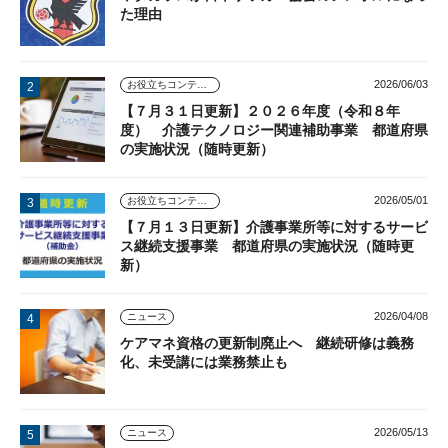
た理由
2026/06/03
お役立ちコンテンツ
【７月３１日更新】２０２６年度（令和８年
度） 介護テクノロジー関連補助事業 都道府県
の実施状況（随時更新）
2026/05/01
お役立ちコンテンツ
【７月１３日更新】介護事業所等に対するサービ
ス継続支援事業 都道府県の実施状況（随時更
新）
2026/04/08
ニュース
ケアマネ資格の更新制廃止へ 継続研修は義務
化、未受講には業務禁止も
2026/05/13
ニュース