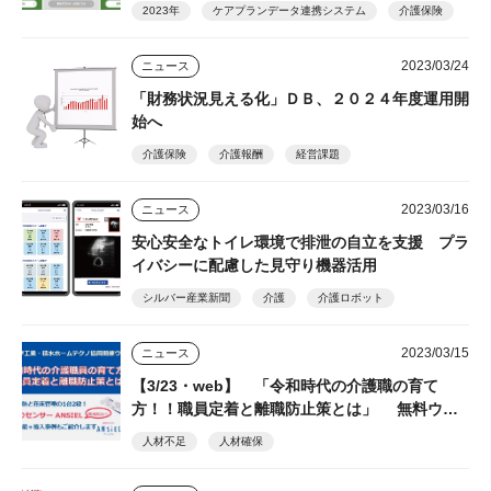
2023年
ケアプランデータ連携システム
介護保険
2023/03/24
ニュース
「財務状況見える化」ＤＢ、２０２４年度運用開
始へ
介護保険
介護報酬
経営課題
2023/03/16
ニュース
安心安全なトイレ環境で排泄の自立を支援 プラ
イバシーに配慮した見守り機器活用
シルバー産業新聞
介護
介護ロボット
2023/03/15
ニュース
【3/23・web】 「令和時代の介護職の育て
方！！職員定着と離職防止策とは」 無料ウェ
ビナー 見逃し配信申込受付中
人材不足
人材確保