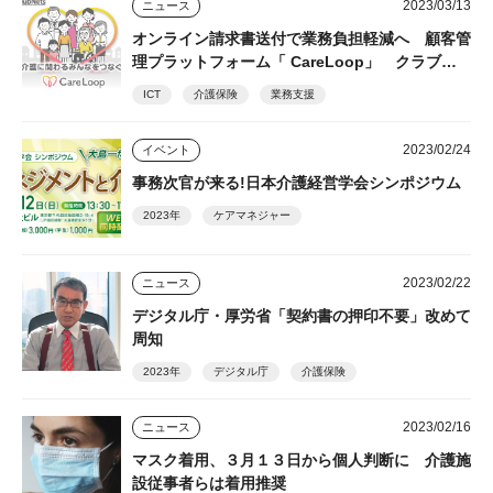
2023/03/13
ニュース
オンライン請求書送付で業務負担軽減へ 顧客管
理プラットフォーム「 CareLoop」 クラブネ
ッツ
ICT
介護保険
業務支援
2023/02/24
イベント
事務次官が来る!日本介護経営学会シンポジウム
2023年
ケアマネジャー
2023/02/22
ニュース
デジタル庁・厚労省「契約書の押印不要」改めて
周知
2023年
デジタル庁
介護保険
2023/02/16
ニュース
マスク着用、３月１３日から個人判断に 介護施
設従事者らは着用推奨