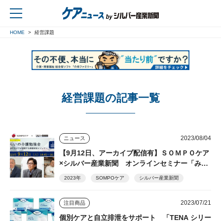
HOME
経営課題
戻る
経営課題の記事一覧
2023/08/04
ニュース
【9月12日、アーカイブ配信有】ＳＯＭＰＯケア
×シルバー産業新聞 オンラインセミナー「みら
いの介護勉強会」
2023年
SOMPOケア
シルバー産業新聞
2023/07/21
注目商品
個別ケアと自立排泄をサポート 「TENA シリー