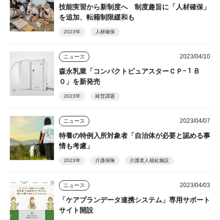
技能実習から新制度へ 制度趣旨に「人材確保」
を追加、転籍制限緩和も
2023年
人材確保
2023/04/10
ニュース
森永乳業「コンパクトピュアスターＣＰｰ１８
０」を新発売
2023年
経営課題
2023/04/07
ニュース
特養の特例入所対象者「自治体が必要と認める事
情も考慮」
2023年
介護保険
介護老人福祉施設
2023/04/03
ニュース
「ケアプランデータ連携システム」専用サポート
サイト開設