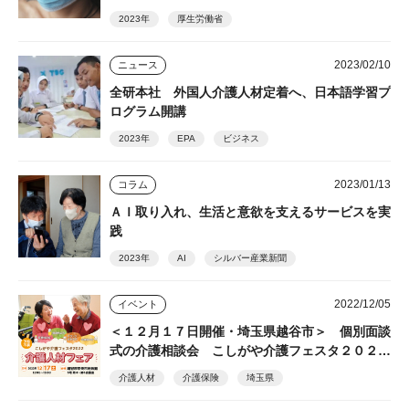
2023年
厚生労働省
2023/02/10
ニュース
全研本社 外国人介護人材定着へ、日本語学習プ
ログラム開講
2023年
EPA
ビジネス
2023/01/13
コラム
ＡＩ取り入れ、生活と意欲を支えるサービスを実
践
2023年
AI
シルバー産業新聞
2022/12/05
イベント
＜１２月１７日開催・埼玉県越谷市＞ 個別面談
式の介護相談会 こしがや介護フェスタ２０２
２ 介護人材フェア
介護人材
介護保険
埼玉県