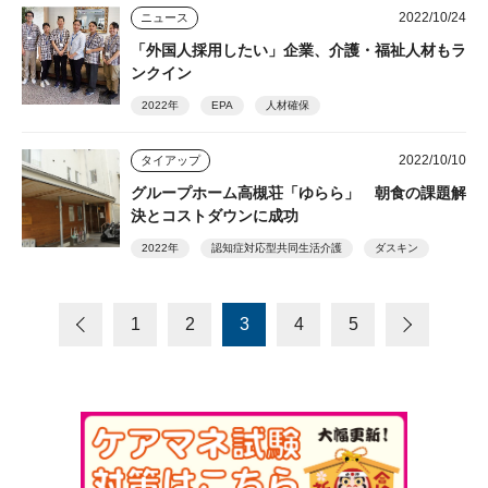
2022/10/24
ニュース
「外国人採用したい」企業、介護・福祉人材もラ
ンクイン
2022年
EPA
人材確保
2022/10/10
タイアップ
グループホーム高槻荘「ゆらら」 朝食の課題解
決とコストダウンに成功
2022年
認知症対応型共同生活介護
ダスキン
1
2
3
4
5