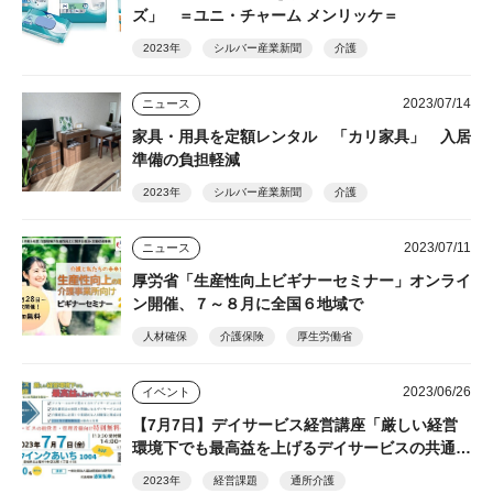
ズ」 ＝ユニ・チャーム メンリッケ＝
2023年
シルバー産業新聞
介護
2023/07/14
ニュース
家具・用具を定額レンタル 「カリ家具」 入居
準備の負担軽減
2023年
シルバー産業新聞
介護
2023/07/11
ニュース
厚労省「生産性向上ビギナーセミナー」オンライ
ン開催、７～８月に全国６地域で
人材確保
介護保険
厚生労働省
2023/06/26
イベント
【7月7日】デイサービス経営講座「厳しい経営
環境下でも最高益を上げるデイサービスの共通
項」
2023年
経営課題
通所介護