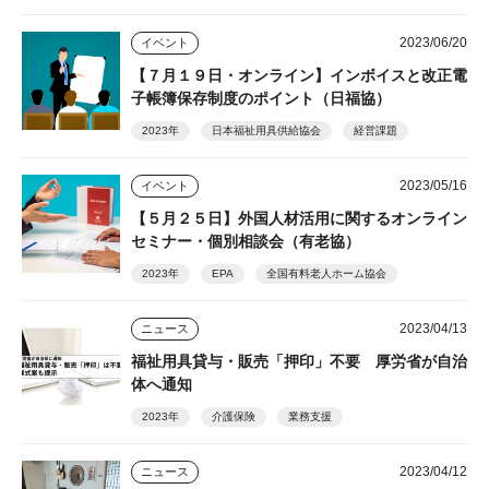
2023/06/20
イベント
【７月１９日・オンライン】インボイスと改正電
子帳簿保存制度のポイント（日福協）
2023年
日本福祉用具供給協会
経営課題
2023/05/16
イベント
【５月２５日】外国人材活用に関するオンライン
セミナー・個別相談会（有老協）
2023年
EPA
全国有料老人ホーム協会
2023/04/13
ニュース
福祉用具貸与・販売「押印」不要 厚労省が自治
体へ通知
2023年
介護保険
業務支援
2023/04/12
ニュース