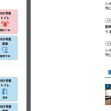
シ
刊
お
新
り
お
シ
刊