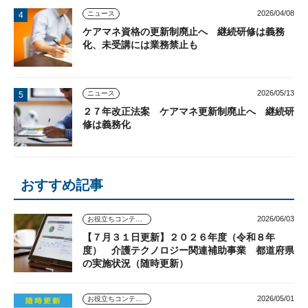
2026/04/08
ニュース
ケアマネ資格の更新制廃止へ 継続研修は義務
化、未受講には業務禁止も
2026/05/13
ニュース
２７年改正法案 ケアマネ更新制廃止へ 継続研
修は義務化
おすすめ記事
2026/06/03
お役立ちコンテンツ
【７月３１日更新】２０２６年度（令和８年
度） 介護テクノロジー関連補助事業 都道府県
の実施状況（随時更新）
2026/05/01
お役立ちコンテンツ