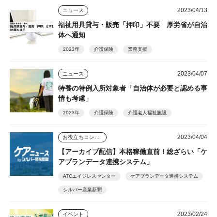
2023/04/13
ニュース
福祉用具貸与・販売「押印」不要 厚労省が自治
体へ通知
2023年
介護保険
業務支援
2023/04/07
ニュース
特養の特例入所対象者「自治体が必要と認める事
情も考慮」
2023年
介護保険
介護老人福祉施設
2023/04/04
お役立ちコンテンツ
【アーカイブ配信】本格稼働直前！総ざらい「ケ
アプランデータ連携システム」
ATCエイジレスセンター
ケアプランデータ連携システム
シルバー産業新聞
2023/02/24
イベント