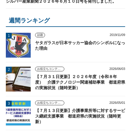
シルバー産業新聞２０２６年６月１０日号を発刊しました。
週間ランキング
2019/11/09
話題
ヤタガラスが日本サッカー協会のシンボルになっ
た理由
2026/06/03
お役立ちコンテンツ
【７月３１日更新】２０２６年度（令和８年
度） 介護テクノロジー関連補助事業 都道府県
の実施状況（随時更新）
2026/05/01
お役立ちコンテンツ
【７月１３日更新】介護事業所等に対するサービ
ス継続支援事業 都道府県の実施状況（随時更
新）