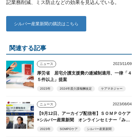
記業務削減、ミス防止などの効果を見込んでいる。
シルバー産業新聞の購読はこちら
関連する記事
2023/11/09
ニュース
厚労省 居宅介護支援費の逓減制適用、一律「４
５件以上」提案
2023年
2024年度介護報酬改定
ケアマネジャー
2023/08/04
ニュース
【9月12日、アーカイブ配信有】ＳＯＭＰＯケア
×シルバー産業新聞 オンラインセミナー「みら
いの介護勉強会」
2023年
SOMPOケア
シルバー産業新聞