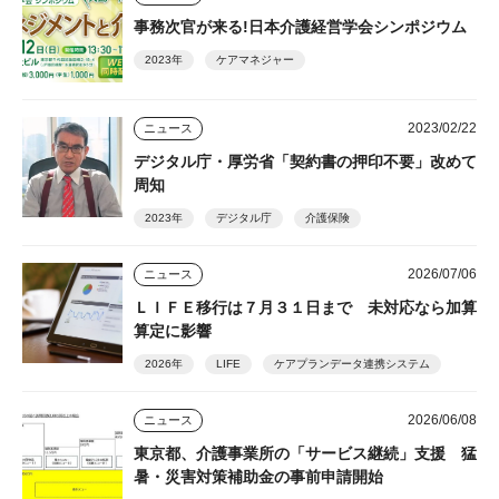
事務次官が来る!日本介護経営学会シンポジウム
2023年
ケアマネジャー
2023/02/22
ニュース
デジタル庁・厚労省「契約書の押印不要」改めて
周知
2023年
デジタル庁
介護保険
2026/07/06
ニュース
ＬＩＦＥ移行は７月３１日まで 未対応なら加算
算定に影響
2026年
LIFE
ケアプランデータ連携システム
2026/06/08
ニュース
東京都、介護事業所の「サービス継続」支援 猛
暑・災害対策補助金の事前申請開始