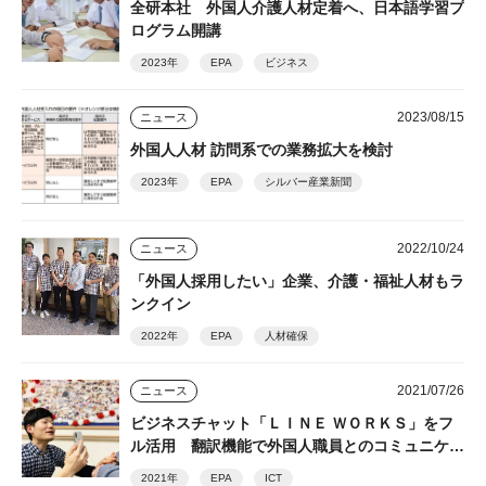
全研本社 外国人介護人材定着へ、日本語学習プ
ログラム開講
2023年
EPA
ビジネス
2023/08/15
ニュース
外国人人材 訪問系での業務拡大を検討
2023年
EPA
シルバー産業新聞
2022/10/24
ニュース
「外国人採用したい」企業、介護・福祉人材もラ
ンクイン
2022年
EPA
人材確保
2021/07/26
ニュース
ビジネスチャット「ＬＩＮＥ ＷＯＲＫＳ」をフ
ル活用 翻訳機能で外国人職員とのコミュニケー
ションも
2021年
EPA
ICT