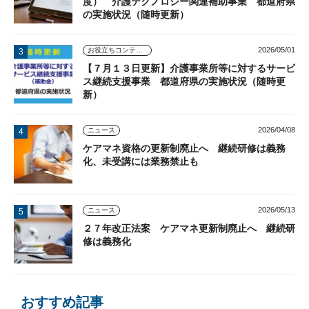
度） 介護テクノロジー関連補助事業 都道府県
の実施状況（随時更新）
2026/05/01
お役立ちコンテンツ
【７月１３日更新】介護事業所等に対するサービ
ス継続支援事業 都道府県の実施状況（随時更
新）
2026/04/08
ニュース
ケアマネ資格の更新制廃止へ 継続研修は義務
化、未受講には業務禁止も
2026/05/13
ニュース
２７年改正法案 ケアマネ更新制廃止へ 継続研
修は義務化
おすすめ記事