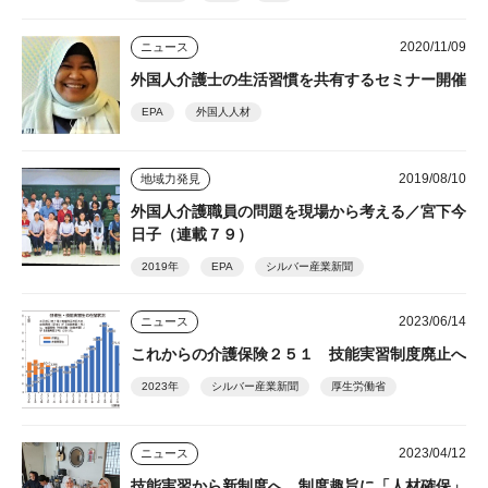
2020/11/09
ニュース
外国人介護士の生活習慣を共有するセミナー開催
EPA
外国人人材
2019/08/10
地域力発見
外国人介護職員の問題を現場から考える／宮下今
日子（連載７９）
2019年
EPA
シルバー産業新聞
2023/06/14
ニュース
これからの介護保険２５１ 技能実習制度廃止へ
2023年
シルバー産業新聞
厚生労働省
2023/04/12
ニュース
技能実習から新制度へ 制度趣旨に「人材確保」