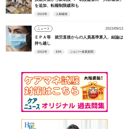
を追加、転籍制限緩和も
2023年
人材確保
2022/09/13
ニュース
ＥＰＡ等 就労直後からの人員基準算入、結論は
持ち越し
2022年
EPA
シルバー産業新聞