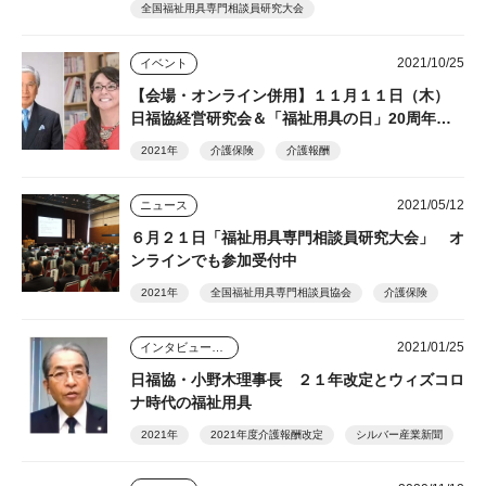
全国福祉用具専門相談員研究大会
2021/10/25
イベント
【会場・オンライン併用】１１月１１日（木）
日福協経営研究会＆「福祉用具の日」20周年式
典
2021年
介護保険
介護報酬
2021/05/12
ニュース
６月２１日「福祉用具専門相談員研究大会」 オ
ンラインでも参加受付中
2021年
全国福祉用具専門相談員協会
介護保険
2021/01/25
インタビュー・座談会
日福協・小野木理事長 ２１年改定とウィズコロ
ナ時代の福祉用具
2021年
2021年度介護報酬改定
シルバー産業新聞