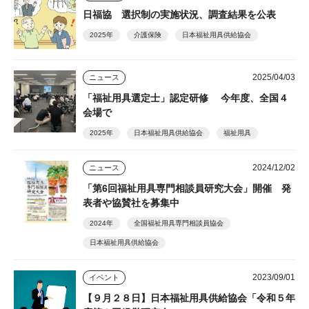
日福協 選択制の実施状況、調査結果を公表
2025年
介護保険
日本福祉用具供給協会
2025/04/03
ニュース
「福祉用具選定士」認定研修 今年度、全国４
会場で
2025年
日本福祉用具供給協会
福祉用具
2024/12/02
ニュース
「第6回福祉用具専門相談員研究大会」開催 発
表者や協賛社を募集中
2024年
全国福祉用具専門相談員協会
日本福祉用具供給協会
2023/09/01
イベント
【９月２８日】日本福祉用具供給協会「令和５年