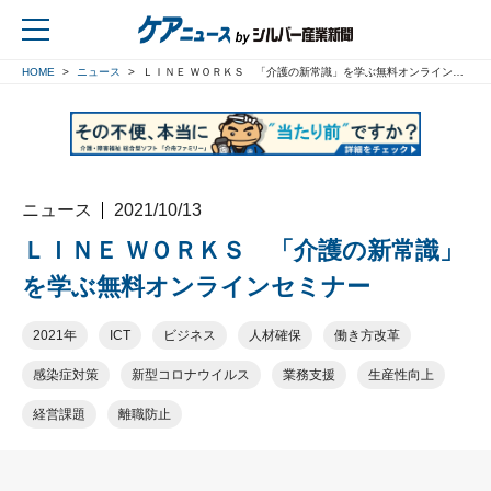
HOME
ニュース
ＬＩＮＥ ＷＯＲＫＳ 「介護の新常識」を学ぶ無料オンラインセミナー
戻る
ニュース
2021/10/13
ＬＩＮＥ ＷＯＲＫＳ 「介護の新常識」
を学ぶ無料オンラインセミナー
2021年
ICT
ビジネス
人材確保
働き方改革
感染症対策
新型コロナウイルス
業務支援
生産性向上
経営課題
離職防止