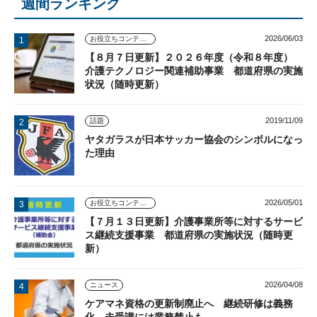
週間ランキング
2026/06/03
お役立ちコンテンツ
【８月７日更新】２０２６年度（令和８年度）
介護テクノロジー関連補助事業 都道府県の実施
状況（随時更新）
2019/11/09
話題
ヤタガラスが日本サッカー協会のシンボルになっ
た理由
2026/05/01
お役立ちコンテンツ
【７月１３日更新】介護事業所等に対するサービ
ス継続支援事業 都道府県の実施状況（随時更
新）
2026/04/08
ニュース
ケアマネ資格の更新制廃止へ 継続研修は義務