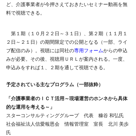
ど、介護事業者が今押さえておきたいセミナー動画を無
料で視聴できる。
第１期（１０月２２日～３１日）、第２期（１１月１
２日～２１日）の期間限定での公開となる（一部、ライ
ブ配信のみ）。視聴には同社の
専用フォーム
からの申込
みが必要。その後、視聴用ＵＲＬが案内される。一度、
申込みをすれば１、２期を通して視聴できる。
予定されている主なプログラム（一部抜粋）
「介護事業者のＩＣＴ活用～現場運営のホンネから具体
的な運用を考える～」
スターコンサルティンググループ 代表 糠谷 和弘氏
社会福祉法人信愛報恩会 情報管理室 室長 北川 美歩
氏