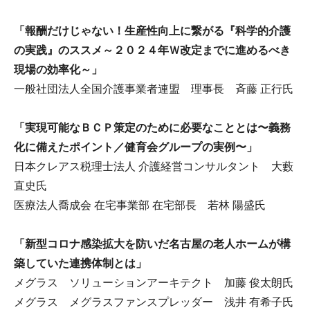
「報酬だけじゃない！生産性向上に繋がる『科学的介護
の実践』のススメ～２０２４年Ｗ改定までに進めるべき
現場の効率化～」
一般社団法人全国介護事業者連盟 理事長 斉藤 正行氏
「実現可能なＢＣＰ策定のために必要なこととは〜義務
化に備えたポイント／健育会グループの実例〜」
日本クレアス税理士法人 介護経営コンサルタント 大藪
直史氏
医療法人喬成会 在宅事業部 在宅部長 若林 陽盛氏
「新型コロナ感染拡大を防いだ名古屋の老人ホームが構
築していた連携体制とは」
メグラス ソリューションアーキテクト 加藤 俊太朗氏
メグラス メグラスファンスプレッダー 浅井 有希子氏