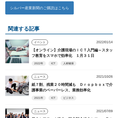
シルバー産業新聞のご購読はこちら
関連する記事
2022/01/14
イベント
【オンライン】介護現場のＩＣＴ入門編～スタッ
フ教育をスマホで効率化 １月３１日
2022年
ICT
人材確保
2021/10/26
ニュース
紙７割、残業２０時間減も Ｄｒｏｐｂｏｘで介
護事業のペーパーレス、業務効率化
2021年
ICT
ビジネス
2021/07/09
ニュース