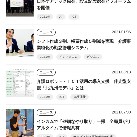
日本ケアテック協会、設立記念総会とフォーラム
を開催
2021年
AI
ICT
2021/01/06
ニュース
シフト作成３割、帳票作成５割減を実現 介護事
業特化の勤怠管理システム
2021年
インフォコム
ビジネス
2021/08/13
ニュース
介護ロボット・ＩＣＴ活用の導入支援 伴走型支
援「北九州モデル」とは
2021年
ICT
介護保険
2021/07/08
ニュース
インカムで「些細なやり取り」一掃 全職員がリ
アルタイムで情報共有
2021年
ICT
サービス付き高齢者向け住宅