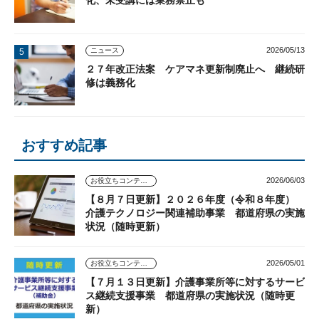
化、未受講には業務禁止も
2026/05/13
ニュース
２７年改正法案 ケアマネ更新制廃止へ 継続研
修は義務化
おすすめ記事
2026/06/03
お役立ちコンテンツ
【８月７日更新】２０２６年度（令和８年度）
介護テクノロジー関連補助事業 都道府県の実施
状況（随時更新）
2026/05/01
お役立ちコンテンツ
【７月１３日更新】介護事業所等に対するサービ
ス継続支援事業 都道府県の実施状況（随時更
新）