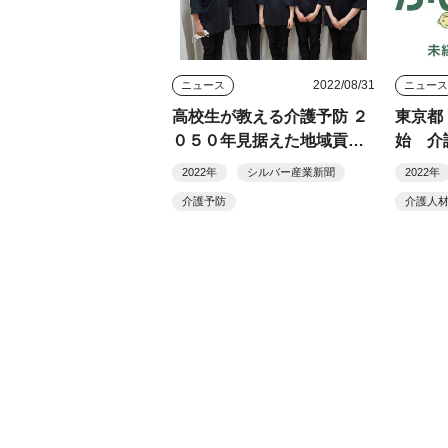
2022/08/31
ニュース
ニュー
高校生が教える介護予防 ２
東京都
０５０年見据えた地域貢献
始 介
に
体験目
2022年
シルバー産業新聞
2022年
介護予防
介護人