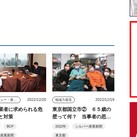
2022/12/20
2022/12/19
インタビュー・座談会
地域力発見
業者に求められる危
東京都国立市② ６５歳の
と対策
壁って何？ 当事者の思い
から市が動く／宮下今日子
BCP
2022年
シルバー産業新聞
（１１９）
ー産業新聞
東京都