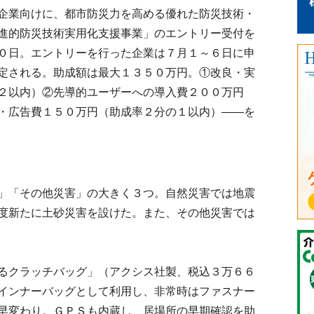
企業向けに、都市防災力を高める優れた防災技術・
進的防災技術実用化支援事業」のエントリー受付を
０日。エントリーを行った企業は７月１～６日に申
定される。助成額は最大１３５０万円。①改良・実
２以内）②先導的ユーザーへの導入費２００万円
・広告費１５０万円（助成率２分の１以内）――を
」「その他災害」の大きく３つ。自然災害では地震
度新たに土砂災害を設けた。また、その他災害では
るクラッチバッグ」（アクシス社製、税込３万６６
インナーバッグとして利用し、非常時はファスナー
早変わり。ＧＰＳも内蔵し、居場所の早期確認を助