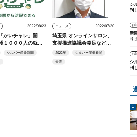
シ
刊
お
2022/08/23
2022/07/20
ス
ニュース
新
「かいチャレ」開
埼玉県 オンラインサロン、
り
護１０００人の就業
支援推進協議会発足など枠
指す
組み続々
シルバー産業新聞
2022年
シルバー産業新聞
お
シ
材
介護
刊