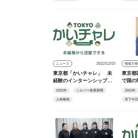
2022/12/15
ニュース
地域力
東京都「かいチャレ」 未
東京都
経験のインターンシップ好
で国の
評
今日子
2022年
シルバー産業新聞
2022年
人材確保
宮下今