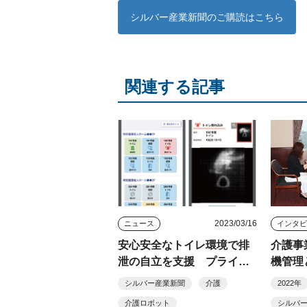
シルバー産業新聞のご購読はこちら
関連する記事
2023/03/16
ニュース
安心安全なトイレ環境で排
介護事
泄の自立を支援 プライバ
機管理
シーに配慮した見守り機器
シルバー産業新聞
介護
2022年
活用
介護ロボット
シルバ