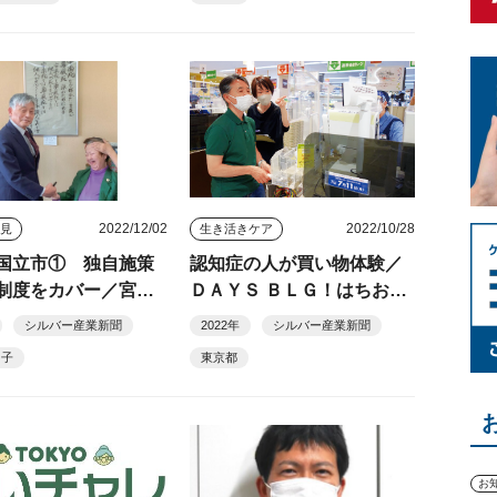
2022/12/02
2022/10/28
発見
生き活きケア
国立市① 独自施策
認知症の人が買い物体験／
制度をカバー／宮下
ＤＡＹＳ ＢＬＧ！はちおう
（１１８）
じ（東京都八王子市）
シルバー産業新聞
2022年
シルバー産業新聞
日子
東京都
お