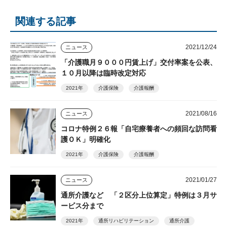
関連する記事
2021/12/24
ニュース
「介護職月９０００円賃上げ」交付率案を公表、
１０月以降は臨時改定対応
2021年
介護保険
介護報酬
2021/08/16
ニュース
コロナ特例２６報「自宅療養者への頻回な訪問看
護ＯＫ」明確化
2021年
介護保険
介護報酬
2021/01/27
ニュース
通所介護など 「２区分上位算定」特例は３月サ
ービス分まで
2021年
通所リハビリテーション
通所介護