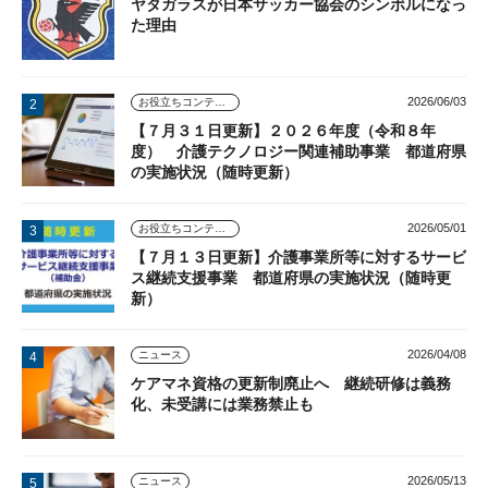
ヤタガラスが日本サッカー協会のシンボルになっ
た理由
2026/06/03
お役立ちコンテンツ
【７月３１日更新】２０２６年度（令和８年
度） 介護テクノロジー関連補助事業 都道府県
の実施状況（随時更新）
2026/05/01
お役立ちコンテンツ
【７月１３日更新】介護事業所等に対するサービ
ス継続支援事業 都道府県の実施状況（随時更
新）
2026/04/08
ニュース
ケアマネ資格の更新制廃止へ 継続研修は義務
化、未受講には業務禁止も
2026/05/13
ニュース