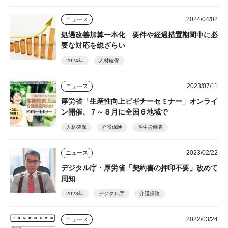
2024/04/02
ニュース
処遇改善加算一本化 要件や経過措置期間中に必
要な対応を総ざらい
2024年
人材確保
2023/07/11
ニュース
厚労省「生産性向上ビギナーセミナー」オンライ
ン開催、７～８月に全国６地域で
人材確保
介護保険
厚生労働省
2023/02/22
ニュース
デジタル庁・厚労省「契約書の押印不要」改めて
周知
2023年
デジタル庁
介護保険
2022/03/24
ニュース