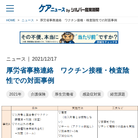
HOME
ニュース
厚労省事務連絡 ワクチン接種・検査陰性での対面事例
戻る
ニュース
2021/12/17
厚労省事務連絡 ワクチン接種・検査陰
性での対面事例
2021年
介護保険
厚生労働省
感染症対策
経営課題