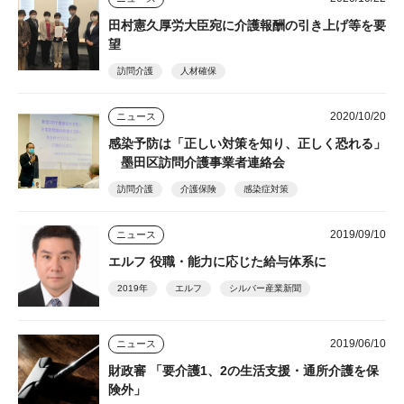
田村憲久厚労大臣宛に介護報酬の引き上げ等を要
望
訪問介護
人材確保
2020/10/20
ニュース
感染予防は「正しい対策を知り、正しく恐れる」
墨田区訪問介護事業者連絡会
訪問介護
介護保険
感染症対策
2019/09/10
ニュース
エルフ 役職・能力に応じた給与体系に
2019年
エルフ
シルバー産業新聞
2019/06/10
ニュース
財政審 「要介護1、2の生活支援・通所介護を保
険外」