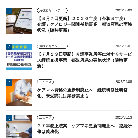
2026/06/03
お役立ちコンテンツ
【８月７日更新】２０２６年度（令和８年度）
介護テクノロジー関連補助事業 都道府県の実施
状況（随時更新）
2026/05/01
お役立ちコンテンツ
【７月１３日更新】介護事業所等に対するサービ
ス継続支援事業 都道府県の実施状況（随時更
新）
2026/04/08
ニュース
ケアマネ資格の更新制廃止へ 継続研修は義務
化、未受講には業務禁止も
2026/05/13
ニュース
２７年改正法案 ケアマネ更新制廃止へ 継続研
修は義務化