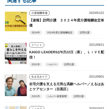
関連する記事
2024/01/22
介護報酬単価
【速報】訪問介護 ２０２４年度介護報酬改定単
価
2024年
2024年度介護報酬改定
訪問介護
2021/09/21
イベント
KAIGO LEADERSが9月22日（夜）、ＬｉＶＥ配
信！
2021年
ヘルパー
訪問介護
2021/09/01
生き活きケア
在宅介護を支える元気な高齢ヘルパー／えるはあ
とケアセンター（目黒区）
2021年
シルバー産業新聞
訪問介護
2020/10/22
ニュース