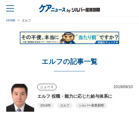
HOME
エルフ
戻る
エルフの記事一覧
2019/09/10
ニュース
エルフ 役職・能力に応じた給与体系に
2019年
エルフ
シルバー産業新聞