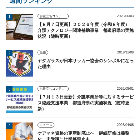
週間ランキング
2026/06/03
お役立ちコンテンツ
【８月７日更新】２０２６年度（令和８年度）
介護テクノロジー関連補助事業 都道府県の実施
状況（随時更新）
2019/11/09
話題
ヤタガラスが日本サッカー協会のシンボルになっ
た理由
2026/05/01
お役立ちコンテンツ
【７月１３日更新】介護事業所等に対するサービ
ス継続支援事業 都道府県の実施状況（随時更
新）
2026/04/08
ニュース
ケアマネ資格の更新制廃止へ 継続研修は義務
化、未受講には業務禁止も