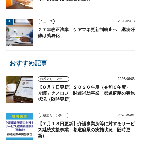
2026/05/13
ニュース
２７年改正法案 ケアマネ更新制廃止へ 継続研
修は義務化
おすすめ記事
2026/06/03
お役立ちコンテンツ
【８月７日更新】２０２６年度（令和８年度）
介護テクノロジー関連補助事業 都道府県の実施
状況（随時更新）
2026/05/01
お役立ちコンテンツ
【７月１３日更新】介護事業所等に対するサービ
ス継続支援事業 都道府県の実施状況（随時更
新）