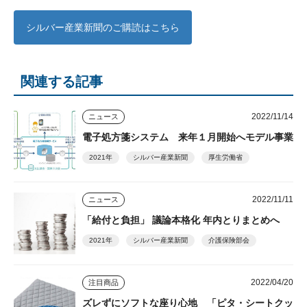
シルバー産業新聞のご購読はこちら
関連する記事
2022/11/14
ニュース
電子処方箋システム 来年１月開始へモデル事業
2021年
シルバー産業新聞
厚生労働省
2022/11/11
ニュース
「給付と負担」 議論本格化 年内とりまとめへ
2021年
シルバー産業新聞
介護保険部会
2022/04/20
注目商品
ズレずにソフトな座り心地 「ピタ・シートクッ