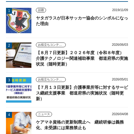
2019/11/09
話題
ヤタガラスが日本サッカー協会のシンボルになっ
た理由
2026/06/03
お役立ちコンテンツ
【８月７日更新】２０２６年度（令和８年度）
介護テクノロジー関連補助事業 都道府県の実施
状況（随時更新）
2026/05/01
お役立ちコンテンツ
【７月１３日更新】介護事業所等に対するサービ
ス継続支援事業 都道府県の実施状況（随時更
新）
2026/04/08
ニュース
ケアマネ資格の更新制廃止へ 継続研修は義務
化、未受講には業務禁止も