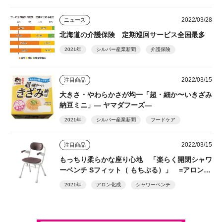
2022/03/28
ニュース
北海道の介護保険 定期巡回サービス全国最多
2021年
シルバー産業新聞
介護保険
2022/03/15
注目商品
大きさ・やわらかさが均一「超・細か〜いきざみ
納豆ミニ」― ヤマダフーズ―
2021年
シルバー産業新聞
フードケア
2022/03/15
注目商品
もっちり柔らかな座り心地 「楽らく開閉シャワ
ーベンチ Sフィット（ もちぷる）」 =アロン化
成=
2021年
アロン化成
シャワーベンチ