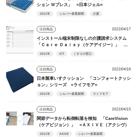
ション Ｗブレス」 =日本ジェル=
2021年
シルバー産業新聞
介護
2022/04/17
注目商品
インストール端末制限なしの介護請求システム
「Ｃａｒｅ Ｄａｉｓｙ（ケアデイジー）」 ＝
くすりの窓口=
2021年
ICT
くすりの窓口
2022/04/16
注目商品
日本製車いすクッション 「コンフォートクッシ
ョン」シリーズ =ライフモア=
2021年
シルバー産業新聞
ライフモア
2022/04/15
注目商品
関節データから転倒転落を検知 「CareVision
（ケアビジョン）」 =ＡＸＩＶＥ（アクシヴ）
2021年
AXIVE
シルバー産業新聞