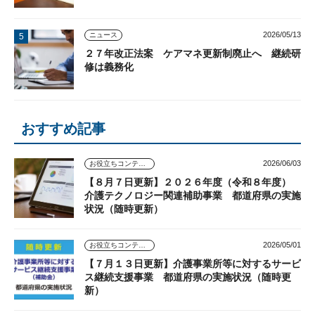
2026/05/13
ニュース
２７年改正法案 ケアマネ更新制廃止へ 継続研
修は義務化
おすすめ記事
2026/06/03
お役立ちコンテンツ
【８月７日更新】２０２６年度（令和８年度）
介護テクノロジー関連補助事業 都道府県の実施
状況（随時更新）
2026/05/01
お役立ちコンテンツ
【７月１３日更新】介護事業所等に対するサービ
ス継続支援事業 都道府県の実施状況（随時更
新）