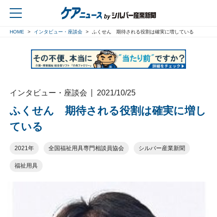
HOME
インタビュー・座談会
ふくせん 期待される役割は確実に増している
戻る
インタビュー・座談会
2021/10/25
ふくせん 期待される役割は確実に増し
ている
2021年
全国福祉用具専門相談員協会
シルバー産業新聞
福祉用具