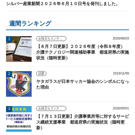
シルバー産業新聞２０２６年６月１０日号を発刊しました。
週間ランキング
2026/06/03
お役立ちコンテンツ
【８月７日更新】２０２６年度（令和８年度）
介護テクノロジー関連補助事業 都道府県の実施
状況（随時更新）
2019/11/09
話題
ヤタガラスが日本サッカー協会のシンボルになっ
た理由
2026/05/01
お役立ちコンテンツ
【７月１３日更新】介護事業所等に対するサービ
ス継続支援事業 都道府県の実施状況（随時更
新）