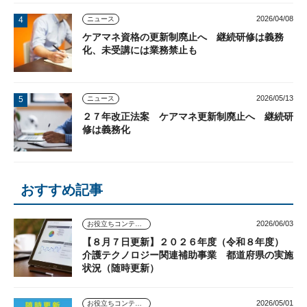
2026/04/08
ニュース
ケアマネ資格の更新制廃止へ 継続研修は義務
化、未受講には業務禁止も
2026/05/13
ニュース
２７年改正法案 ケアマネ更新制廃止へ 継続研
修は義務化
おすすめ記事
2026/06/03
お役立ちコンテンツ
【８月７日更新】２０２６年度（令和８年度）
介護テクノロジー関連補助事業 都道府県の実施
状況（随時更新）
2026/05/01
お役立ちコンテンツ