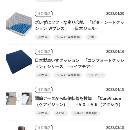
2022/04/20
注目商品
ズレずにソフトな座り心地 「ピタ・シートクッ
ション Ｗブレス」 =日本ジェル=
2021年
シルバー産業新聞
介護
2022/04/16
注目商品
日本製車いすクッション 「コンフォートクッシ
ョン」シリーズ =ライフモア=
2021年
シルバー産業新聞
ライフモア
2022/04/15
注目商品
関節データから転倒転落を検知 「CareVision
（ケアビジョン）」 =ＡＸＩＶＥ（アクシヴ）
2021年
AXIVE
シルバー産業新聞
2022/03/15
注目商品