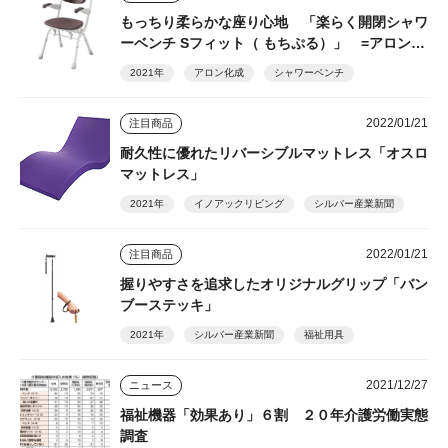
もっちり柔らかな座り心地 「楽らく開閉シャワ
ーベンチ Sフィット（ もちぷる）」 =アロン化
成=
2021年
アロン化成
シャワーベンチ
2022/01/21
注目商品
耐久性に優れたリバーシブルマットレス「オスロ
マットレス」
2021年
イノアックリビング
シルバー産業新聞
2022/01/21
注目商品
握りやすさを追求したオリジナルグリップ「バン
ブーステッキ」
2021年
シルバー産業新聞
福祉用具
2021/12/27
ニュース
福祉機器「効果あり」６割 ２０年介護労働実態
調査