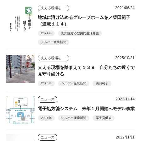
2021/06/24
支える現場を踏まえて
地域に溶け込めるグループホームを／柴田範子
（連載１１４）
2021年
認知症対応型共同生活介護
シルバー産業新聞
2025/10/31
支える現場を踏まえて
支える現場を踏まえて１３９ 自分たちの近くで
見守り続ける
2025年
シルバー産業新聞
柴田範子
2022/11/14
ニュース
電子処方箋システム 来年１月開始へモデル事業
2021年
シルバー産業新聞
厚生労働省
2022/11/11
ニュース