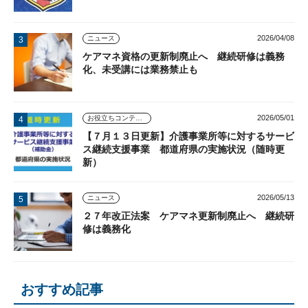
2026/04/08
ニュース
ケアマネ資格の更新制廃止へ 継続研修は義務
化、未受講には業務禁止も
2026/05/01
お役立ちコンテンツ
【７月１３日更新】介護事業所等に対するサービ
ス継続支援事業 都道府県の実施状況（随時更
新）
2026/05/13
ニュース
２７年改正法案 ケアマネ更新制廃止へ 継続研
修は義務化
おすすめ記事