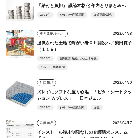
「給付と負担」 議論本格化 年内とりまとめへ
2021年
シルバー産業新聞
介護保険部会
2022/04/28
支える現場を踏まえて
提供された土地で障がい者ＧＨ開設へ／柴田範子
（１１９）
2022年
認知症対応型共同生活介護
シルバー産業新聞
2022/04/20
注目商品
ズレずにソフトな座り心地 「ピタ・シートクッ
ション Ｗブレス」 =日本ジェル=
2021年
シルバー産業新聞
介護
2022/04/17
注目商品
インストール端末制限なしの介護請求システム