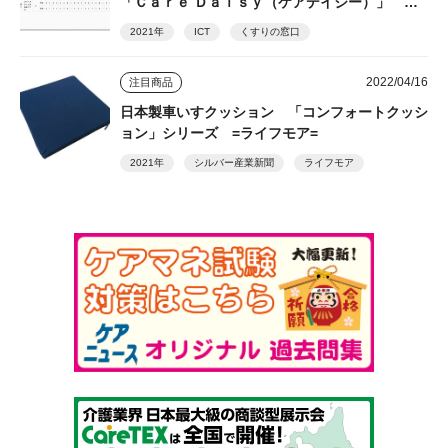
「Ｃａｒｅ Ｄａｉｓｙ（ケアデイジー）」 ＝
くすりの窓口=
2021年
ICT
くすりの窓口
2022/04/16
注目商品
日本製車いすクッション 「コンフォートクッシ
ョン」シリーズ =ライフモア=
2021年
シルバー産業新聞
ライフモア