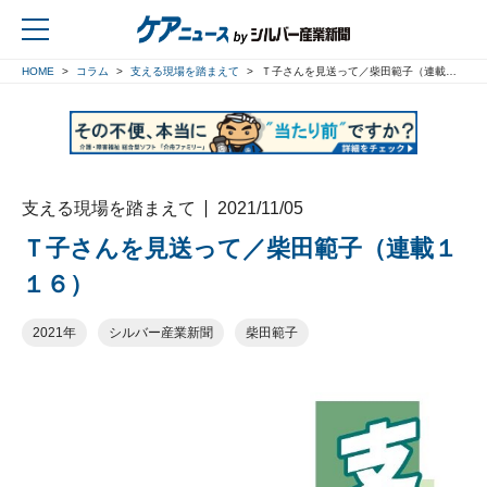
HOME
コラム
支える現場を踏まえて
Ｔ子さんを見送って／柴田範子（連載１１６）
戻る
支える現場を踏まえて
2021/11/05
Ｔ子さんを見送って／柴田範子（連載１
１６）
2021年
シルバー産業新聞
柴田範子