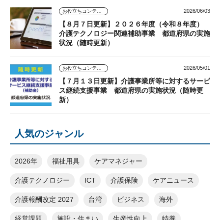
2026/06/03
お役立ちコンテンツ
【８月７日更新】２０２６年度（令和８年度）
介護テクノロジー関連補助事業 都道府県の実施
状況（随時更新）
2026/05/01
お役立ちコンテンツ
【７月１３日更新】介護事業所等に対するサービ
ス継続支援事業 都道府県の実施状況（随時更
新）
人気のジャンル
2026年
福祉用具
ケアマネジャー
介護テクノロジー
ICT
介護保険
ケアニュース
介護報酬改定 2027
台湾
ビジネス
海外
経営課題
施設・住まい
生産性向上
特養