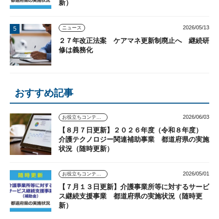
新）
2026/05/13
ニュース
２７年改正法案 ケアマネ更新制廃止へ 継続研
修は義務化
おすすめ記事
2026/06/03
お役立ちコンテンツ
【８月７日更新】２０２６年度（令和８年度）
介護テクノロジー関連補助事業 都道府県の実施
状況（随時更新）
2026/05/01
お役立ちコンテンツ
【７月１３日更新】介護事業所等に対するサービ
ス継続支援事業 都道府県の実施状況（随時更
新）