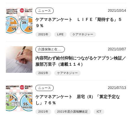
2021/10/14
ニュース
ケアマネアンケート ＬＩＦＥ「期待する」５
９％
2021年
LIFE
ケアマネジャー
2021/10/07
介護保険と在宅介護のゆくえ
内容問わず給付抑制につながるケアプラン検証／
服部万里子（連載１１４）
2021年
ケアマネジャー
2021/07/13
ニュース
ケアマネアンケート 居宅（Ⅱ）「算定予定な
し」７６％
2021年
2021年度介護報酬改定
ICT