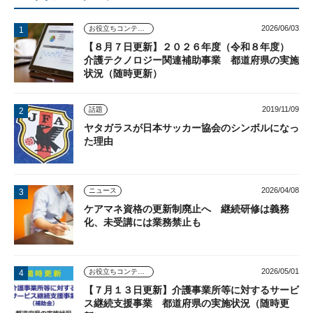
2026/06/03
お役立ちコンテンツ
【８月７日更新】２０２６年度（令和８年度）
介護テクノロジー関連補助事業 都道府県の実施
状況（随時更新）
2019/11/09
話題
ヤタガラスが日本サッカー協会のシンボルになっ
た理由
2026/04/08
ニュース
ケアマネ資格の更新制廃止へ 継続研修は義務
化、未受講には業務禁止も
2026/05/01
お役立ちコンテンツ
【７月１３日更新】介護事業所等に対するサービ
ス継続支援事業 都道府県の実施状況（随時更